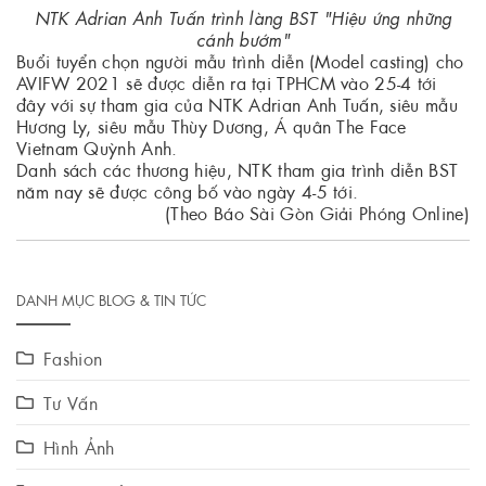
NTK Adrian Anh Tuấn trình làng BST "Hiệu ứng những
cánh bướm"
Buổi tuyển chọn người mẫu trình diễn (Model casting) cho
AVIFW 2021 sẽ được diễn ra tại TPHCM vào 25-4 tới
đây với sự tham gia của NTK Adrian Anh Tuấn, siêu mẫu
Hương Ly, siêu mẫu Thùy Dương, Á quân The Face
Vietnam Quỳnh Anh.
Danh sách các thương hiệu, NTK tham gia trình diễn BST
năm nay sẽ được công bố vào ngày 4-5 tới.
(Theo Báo Sài Gòn Giải Phóng Online)
DANH MỤC BLOG & TIN TỨC
Fashion
Tư Vấn
Hình Ảnh