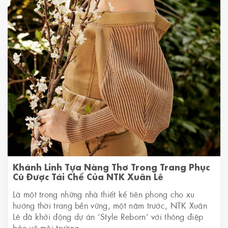
Khánh Linh Tựa Nàng Thơ Trong Trang Phục
Cũ Được Tái Chế Của NTK Xuân Lê
Là một trong những nhà thiết kế tiên phong cho xu
hướng thời trang bền vững, một năm trước, NTK Xuân
Lê đã khởi động dự án ‘Style Reborn’ với thông điệp
bảo vệ môi trường.