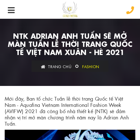
NTK ​ADRIAN ANH TUẤN SẼ MỞ
MÀN TUẦN LỄ THỜI TRANG QUỐC
TẾ VIỆT NAM XUÂN - HÈ 2021
TRANG CHỦ
FASHION
Mới đây, Ban tổ chức Tuần lễ thời trang Quốc tế Việt
Nam - Aquafina Vietnam International Fashion Week
(AVIFW) 2021 đã công bố nhà thiết kế (NTK) sẽ đảm
nhận vị trí mở màn chương trình năm nay là Adrian Anh
Tuấn.