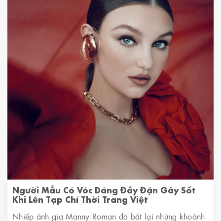
Người Mẫu Có Vóc Dáng Đầy Đặn Gây Sốt
Khi Lên Tạp Chí Thời Trang Việt
Nhiếp ảnh gia Manny Roman đã bắt lại những khoảnh