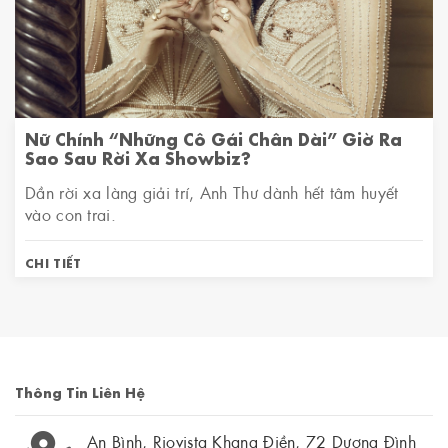
Nữ Chính “Những Cô Gái Chân Dài” Giờ Ra
Sao Sau Rời Xa Showbiz?
Dần rời xa làng giải trí, Anh Thư dành hết tâm huyết
vào con trai.
CHI TIẾT
Thông Tin Liên Hệ
An Bình, Riovista Khang Điền, 72 Dương Đình