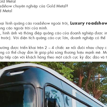
Gold Metal
roadshow chuyên nghiệp của Gold Metal?
d Metal
Luxury roadsho
loại hình quảng cáo roadshow ngoài trời,
ng cáo ngoài trời của mình.
 hình ảnh và thông điệp quảng cáo của doanh nghiệp được in 
h trước). Với diện tích quảng cáo cực lớn, doanh nghiệp có th
hường được triển khai trên 2 – 4 chiếc xe nối đuôi nhau chạy c
ng có thể chạy đơn lẻ giúp phủ sóng thương hiệu mạnh mẽ. M
iệp tiếp cận với khách hàng theo một cách cực kỳ độc đáo và t