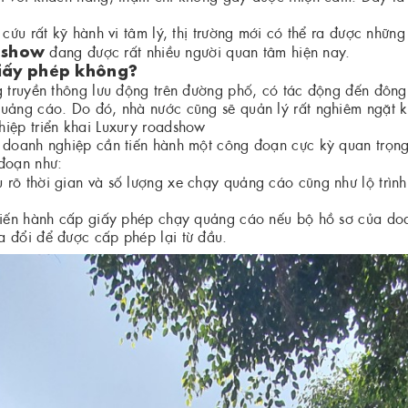
 cứu rất kỹ hành vi tâm lý, thị trường mới có thể ra được nhữn
dshow
đang được rất nhiều người quan tâm hiện nay.
giấy phép không?
g truyền thông lưu động trên đường phố, có tác động đến đông
quảng cáo. Do đó, nhà nước cũng sẽ quản lý rất nghiêm ngặt k
hiệp triển khai Luxury roadshow
 doanh nghiệp cần tiến hành một công đoạn cực kỳ quan trọng 
đoạn như:
 rõ thời gian và số lượng xe chạy quảng cáo cũng như lộ trìn
tiến hành cấp giấy phép chạy quảng cáo nếu bộ hồ sơ của doa
a đổi để được cấp phép lại từ đầu.