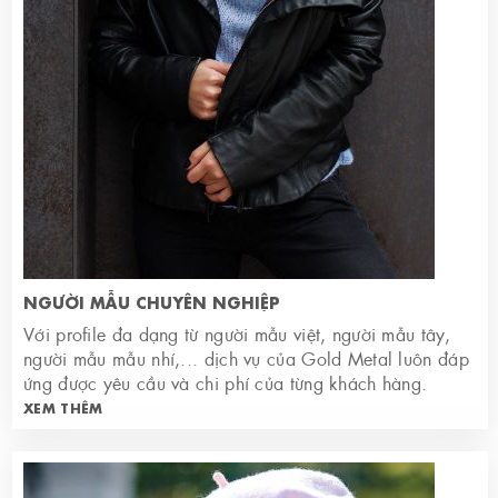
NGƯỜI MẪU CHUYÊN NGHIỆP
Với profile đa dạng từ người mẫu việt, người mẫu tây,
người mẫu mẫu nhí,... dịch vụ của Gold Metal luôn đáp
ứng được yêu cầu và chi phí của từng khách hàng.
XEM THÊM