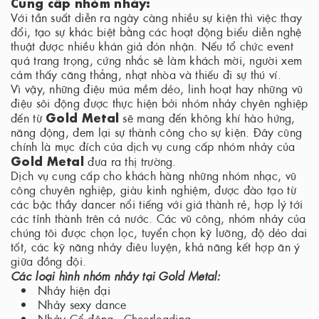
Cung cấp nhóm nhảy:
Với tần suất diễn ra ngày càng nhiều sự kiện thì việc thay
đổi, tạo sự khác biệt bằng các hoạt động biểu diễn nghệ
thuật được nhiều khán giả đón nhận. Nếu tổ chức event
quá trang trọng, cứng nhắc sẽ làm khách mời, người xem
cảm thấy căng thẳng, nhạt nhòa và thiếu đi sự thú ví.
Vì vậy, những điệu múa mềm dẻo, linh hoạt hay những vũ
điệu sôi động được thực hiện bởi nhóm nhảy chyên nghiệp
Gold Metal
đến từ
sẽ mang đến không khí hào hứng,
năng động, đem lại sự thành công cho sự kiện. Đây cũng
chính là mục đích của dịch vụ cung cấp nhóm nhảy của
Gold Metal
đưa ra thị trường.
Dịch vụ cung cấp cho khách hàng những nhóm nhạc, vũ
công chuyên nghiệp, giàu kinh nghiệm, được đào tạo từ
các bậc thầy dancer nổi tiếng với giá thành rẻ, hợp lý tới
các tỉnh thành trên cả nước. Các vũ công, nhóm nhảy của
chúng tôi được chọn lọc, tuyển chọn kỹ lưỡng, độ dẻo dai
tốt, các kỹ năng nhảy điêu luyện, khả năng kết hợp ăn ý
giữa đồng đội.
Các loại hình nhóm nhảy tại Gold Metal:
Nhảy hiện đại
Nhảy sexy dance
Nhảy Cổ động - Cheerleading