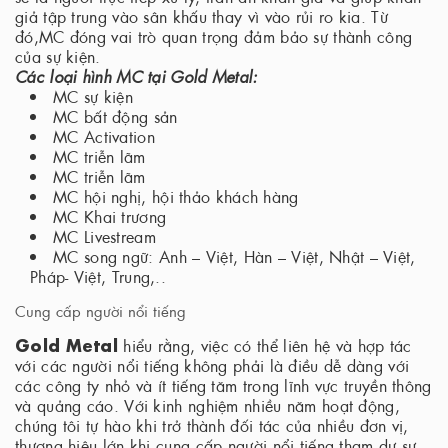
giả tập trung vào sân khấu thay vì vào rủi ro kia. Từ
đó,MC đóng vai trò quan trọng đảm bảo sự thành công
của sự kiện.
Các loại hình MC tại Gold Metal:
MC sự kiện
MC bất động sản
MC Activation
MC triễn lãm
MC triễn lãm
MC hội nghị, hội thảo khách hàng
MC Khai trương
MC Livestream
MC song ngữ: Anh – Việt, Hàn – Việt, Nhật – Việt,
Pháp- Việt, Trung,..
Cung cấp người nổi tiếng
Gold Metal
hiểu rằng, việc có thể liên hệ và hợp tác
với các người nổi tiếng không phải là điều dễ dàng với
các công ty nhỏ và ít tiếng tăm trong lĩnh vực truyền thông
và quảng cáo. Với kinh nghiệm nhiều năm hoạt động,
chúng tôi tự hào khi trở thành đối tác của nhiều đơn vị,
thương hiêu lớn khi cung cấp người nổi tiếng tham dự sự