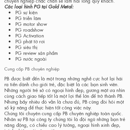
chuyên nghiệp chắc chắn sẽ làm hài lòng quý khách.
Các loại hình PG tại Gold Metal:
PG sự kiện
PG triễn lãm
PG motor show
PG roadshow
PG Activation
PG phát tờ rơi
PG siêu thị
PG review sản phẩm
PG nước ngoài
Cung cấp PB chuyên nghiệp
PB được biết đến là một trong những nghề cực hot lại hái
ra tiền dành cho giới trẻ, đặc biệt là các bạn sinh viên.
Những người trẻ sở có ngoại hình đẹp, gương mặt ưa nhìn
cùng cách giao tiếp tốt là một lợi thế lớn để trở thành PB.
Nhưng bấy nhiêu đó vẫn là chưa đủ, PB cũng đòi hỏi một
số kỹ năng để thực hiện tốt công việc này.
Chúng tôi chuyên cung cấp PB chuyên nghiệp toàn quốc.
Nhân sự PB tại công ty chúng tôi là đội ngũ những bạn trẻ
năng động, có chiều cao lý tưởng, ngoại hình xinh đẹp,