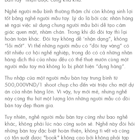
Nghề người mẫu bình thường thậm chí còn không sinh lợi
tốt bằng nghề người mẫu tay. Lý do là bởi các nhãn hàng
sẽ ngại việc sử dụng chung người mẫu bởi dễ tạo cảm
giác quen mặt, nhàm chán. Trong khi đó đôi tay thì lại
hoàn toàn khác. Đôi tay không dễ ‘nhận dạng”, không
“lỗi mốt”. Vì thế những người mẫu có “đôi tay vàng” có
rất nhiều cơ hội nghề nghiệp, trong đó có cả những nhãn
hàng địch thủ của nhau đều có thể thuê mướn cùng một
người mẫu tay mà không lo bị phát hiện “đụng hàng”.
Thu nhập của một người mẫu bàn tay trung bình từ
500,000VND/1 shoot chụp cho đến vài triệu cho một dự
án của nhãn hàng lớn. Vì vậy, tuy mới mẻ, nhưng nghề
này cũng thu hút một lượng lớn những người mẫu có đôi
bàn tay đẹp tham gia.
Tuy nhiên, nghề người mẫu bàn tay cũng như bao nghề
khác, không phải lúc nào cũng suôn sẻ. Nghề này đòi hỏi
những bàn tay đặc biệt hoàn thiện, không tì vết và cũng
có tần suất được "book" không cao bởi không phải tạp