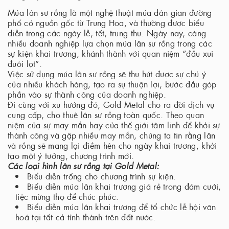
Múa lân sư rồng là một nghệ thuật múa dân gian đường
phố có nguồn gốc từ Trung Hoa, và thường được biểu
diễn trong các ngày lễ, tết, trung thu. Ngày nay, càng
nhiều doanh nghiệp lựa chọn múa lân sư rồng trong các
sự kiện khai trương, khánh thành với quan niệm “đầu xui
đuôi lọt”.
Việc sử dụng múa lân sư rồng sẽ thu hút được sự chú ý
của nhiều khách hàng, tạo ra sự thuận lợi, bước đầu góp
phần vào sự thành công của doanh nghiệp.
Đi cùng với xu hướng đó, Gold Metal cho ra đời dịch vụ
cung cấp, cho thuê lân sư rồng toàn quốc. Theo quan
niệm của sự may mắn hay của thế giới tâm linh để khởi sự
thành công và gặp nhiều may mắn, chúng ta tin rằng lân
và rồng sẽ mang lại điềm hên cho ngày khai trương, khởi
tạo một ý tưởng, chương trình mới.
Các loại hình lân sư rồng tại Gold Metal:
Biểu diễn trống cho chương trình sự kiện.
Biểu diễn múa lân khai trương giá rẻ trong đám cưới,
tiệc mừng thọ để chúc phúc.
Biểu diễn múa lân khai trương để tổ chức lễ hội văn
hoá tại tất cả tỉnh thành trên đất nước.