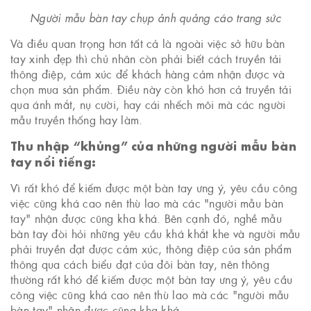
Người mẫu bàn tay chụp ảnh quảng cáo trang sức
Và điều quan trọng hơn tất cả là ngoài việc sở hữu bàn
tay xinh đẹp thì chủ nhân còn phải biết cách truyền tải
thông điệp, cảm xúc để khách hàng cảm nhận được và
chọn mua sản phẩm. Điều này còn khó hơn cả truyền tải
qua ánh mắt, nụ cười, hay cái nhếch môi mà các người
mẫu truyền thống hay làm.
Thu nhập “khủng” của những người mẫu bàn
tay nổi tiếng:
Vì rất khó để kiếm được một bàn tay ưng ý, yêu cầu công
việc cũng khá cao nên thù lao mà các "người mẫu bàn
tay" nhận được cũng kha khá. Bên cạnh đó, nghề mẫu
bàn tay đòi hỏi những yêu cầu khá khắt khe và người mẫu
phải truyền đạt được cảm xúc, thông điệp của sản phẩm
thông qua cách biểu đạt của đôi bàn tay, nên thông
thường rất khó để kiếm được một bàn tay ưng ý, yêu cầu
công việc cũng khá cao nên thù lao mà các "người mẫu
bàn tay" nhận được cũng kha khá.