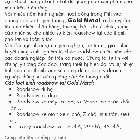
cận khách hàng nhanh nhất để quảng cáo sản phẩm của
mình trên diện rộng.
Với nhiều năm kinh nghiệm hoạt động trong lĩnh vực
Gold Metal
quảng cáo và truyền thông,
là đơn vị đối
tác của nhiều nhãn hàng, thương hiệu khi tổ chức, cung
cấp nhân sự cho nhiều sự kiện roadshow tại các thành
phố lớn và toàn quốc.
Với đội ngũ nhân sự chuyên nghiệp, trẻ trung, giàu nhiệt
huyết cùng kinh nghiệm tổ chức roadshow nhiều năm cho
các doanh nghiệp lớn trên cả nước. Chúng tôi tự tin với
những ý tưởng độc đáo, trang thiết bị hiện đại và sự nhiệt
tình của các thành viên sẽ mang đến cho quý doanh
nghiệp những sự kiện quảng cáo ấn tượng nhất.
Các loại hình roadshow tại Gold Metal:
Roadshow đi bộ
Roadshow xe đạp
Roadshow xe máy: xe SH, xe Vespa, xe phân khối
lớn,..
Roadshow xe oto : xe 4 chỗ, 7 chỗ, mui trần, siêu
xe,..
Luxury roadshow: xe 16 chỗ, 29 chỗ, 45 chỗ,..
Cung cấp lân sư rồng sự kiện