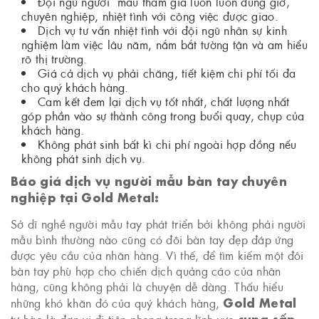
Đội ngũ người mẫu tham gia luôn luôn đúng giờ,
chuyên nghiệp, nhiệt tình với công việc được giao.
Dịch vụ tư vấn nhiệt tình với đội ngũ nhân sự kinh
nghiệm làm việc lâu năm, nắm bắt tường tận và am hiểu
rõ thị trường.
Giá cả dịch vụ phải chăng, tiết kiệm chi phí tối đa
cho quý khách hàng.
Cam kết đem lại dịch vụ tốt nhất, chất lượng nhất
góp phần vào sự thành công trong buổi quay, chụp của
khách hàng.
Không phát sinh bất kì chi phí ngoài hợp đồng nếu
không phát sinh dịch vụ.
Báo giá dịch vụ người mẫu bàn tay chuyên
nghiệp tại Gold Metal:
Sở dĩ nghề người mẫu tay phát triển bởi không phải người
mẫu bình thường nào cũng có đôi bàn tay đẹp đáp ứng
được yêu cầu của nhãn hàng. Vì thế, để tìm kiếm một đôi
bàn tay phù hợp cho chiến dịch quảng cáo của nhãn
hàng, cũng không phải là chuyện dễ dàng. Thấu hiểu
Gold Metal
những khó khăn đó của quý khách hàng,
cung cấp
tự hào là đơn vị đi tiên phong trong lĩnh vực