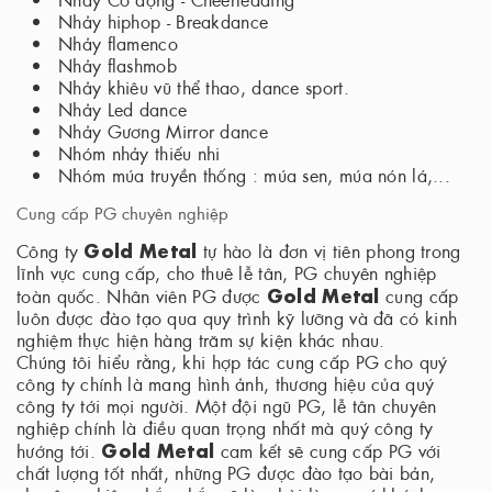
Nhảy hiphop - Breakdance
Nhảy flamenco
Nhảy flashmob
Nhảy khiêu vũ thể thao, dance sport.
Nhảy Led dance
Nhảy Gương Mirror dance
Nhóm nhảy thiếu nhi
Nhóm múa truyền thống : múa sen, múa nón lá,...
Cung cấp PG chuyên nghiệp
Gold Metal
Công ty
tự hào là đơn vị tiên phong trong
lĩnh vực cung cấp, cho thuê lễ tân, PG chuyên nghiệp
Gold Metal
toàn quốc. Nhân viên PG được
cung cấp
luôn được đào tạo qua quy trình kỹ lưỡng và đã có kinh
nghiệm thực hiện hàng trăm sự kiện khác nhau.
Chúng tôi hiểu rằng, khi hợp tác cung cấp PG cho quý
công ty chính là mang hình ảnh, thương hiệu của quý
công ty tới mọi người. Một đội ngũ PG, lễ tân chuyên
nghiệp chính là điều quan trọng nhất mà quý công ty
Gold Metal
hướng tới.
cam kết sẽ cung cấp PG với
chất lượng tốt nhất, những PG được đào tạo bài bản,