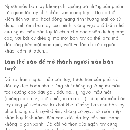
Người mẫu bàn tay không chỉ quảng bá những sản phẩm
liên quan tới tay như nhẫn, sơn móng tay... Họ có thể
kiếm tiền với mọi hoạt động mang tính thương mại có sử
dụng hình ảnh bàn tay của mình. Công việc phổ biến nhất
của người mẫu bàn tay là chụp cho các chiến dịch quảng
cáo, với bất cứ điều gì mà một bàn tay có thể làm: mở
dải băng trên một món quà, vuốt ve làn da của người
khác, cầm túi xách...
Làm thế nào để trở thành người mẫu bàn
tay?
Để trở thành người mẫu bàn tay, trước tiên cần phải có
đôi tay đẹp hoàn hhả. Cũng như những nghề người mẫu
tóc (quảng cáo dầu gội, dầu xả...), người mẫu mắt
(quảng cáo lens, phấn mắt, mascara...) thì người mẫu bàn
tay cũng yêu cầu cực kì khắt khe. Chẳng hạn như bàn tay
phải không có khuyết điểm, không có sẹo, nốt ruồi, nếp
nhăn hay hình xăm. Bên cạnh đó, da tay cần mịn màng,
không lộ gân xanh. Độ dài và thon của ngón tay cũng
được chú trọng, người ta không thuê những người mẫu có