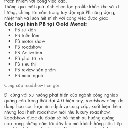
trách nhiệm với công việc cao.
Thông qua một quá trình chọn lọc profile khắc khe và kĩ
lưỡng, chúng tôi nắm trong tay đội ngũ PB năng động,
nhiệt tình và luôn hết mình với công việc được giao.
Các loại hình PB tại Gold Metal:
PB sự kiện
PB triễn lãm
PB motor show
PB roadshow
PB Activation
PB phát tờ rơi
PB siêu thị
PB review sản phẩm
PB nước ngoài
Cung cấp roadshow trọn gói
Đi cùng với xu hướng phát triển của ngành công nghiệp
quảng cáo trong thời đại 4.0 hiện nay, roadshow cũng đa
dạng hóa các loại hình dịch vụ cung cấp, xuất hiện thêm
những loại hình roadshow mới như luxury roadshow.
Roadshow được dự đoán sẽ trở thành xu hướng quảng
cáo trong những năm tới đây khi mà khách hàng cần tiếp