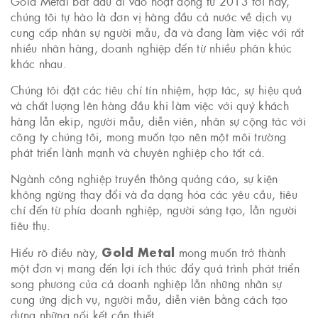
Gold Metal bắt đầu đi vào hoạt động từ 2013 tới nay,
chúng tôi tự hào là đơn vị hàng đầu cả nước về dịch vụ
cung cấp nhân sự người mẫu, đã và đang làm việc với rất
nhiều nhãn hàng, doanh nghiệp đến từ nhiều phân khúc
khác nhau.
Chúng tôi đặt các tiêu chí tín nhiệm, hợp tác, sự hiệu quả
và chất lượng lên hàng đầu khi làm việc với quý khách
hàng lẫn ekip, người mẫu, diễn viên, nhân sự cộng tác với
công ty chúng tôi, mong muốn tạo nên một môi trường
phát triển lành mạnh và chuyên nghiệp cho tất cả.
Ngành công nghiệp truyền thông quảng cáo, sự kiện
không ngừng thay đổi và đa dạng hóa các yêu cầu, tiêu
chí đến từ phía doanh nghiệp, người sáng tạo, lẫn người
tiêu thụ.
Gold Metal
Hiểu rõ điều này,
mong muốn trở thành
một đơn vị mang đến lợi ích thúc đẩy quá trình phát triển
song phương của cả doanh nghiệp lẫn những nhân sự
cung ứng dịch vụ, người mẫu, diễn viên bằng cách tạo
dựng những nối kết cần thiết.