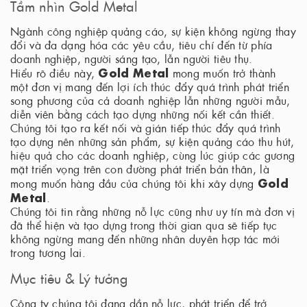
Tầm nhìn Gold Metal
Ngành công nghiệp quảng cáo, sự kiện không ngừng thay
đổi và đa dạng hóa các yêu cầu, tiêu chí đến từ phía
doanh nghiệp, người sáng tạo, lẫn người tiêu thụ.
Gold Metal
Hiểu rõ điều này,
mong muốn trở thành
một đơn vị mang đến lợi ích thúc đẩy quá trình phát triển
song phương của cả doanh nghiệp lẫn những người mẫu,
diễn viên bằng cách tạo dựng những nối kết cần thiết.
Chúng tôi tạo ra kết nối và gián tiếp thúc đẩy quá trình
tạo dựng nên những sản phẩm, sự kiện quảng cáo thu hút,
hiệu quả cho các doanh nghiệp, cùng lúc giúp các gương
mặt triển vọng trên con đường phát triển bản thân, là
Gold
mong muốn hàng đầu của chúng tôi khi xây dựng
Metal
.
Chúng tôi tin rằng những nỗ lực cũng như uy tín mà đơn vị
đã thể hiện và tạo dựng trong thời gian qua sẽ tiếp tục
không ngừng mang đến những nhân duyên hợp tác mới
trong tương lai.
Mục tiêu & Lý tưởng
Công ty chúng tôi đang dần nỗ lực, phát triển để trở