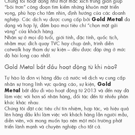
Chúng tôi hoạt động như một mắc xích trung gian giúp
“bôi trơn” công đoạn tìm kiếm những khuôn mặt triển
vọng, phù hợp cho tầm nhìn, định hướng của các doanh
Gold Metal
nghiệp. Các dịch vụ được cung cấp bởi
đa
dạng và hợp lý, đảm bạo mọi tiêu chí “chọn mặt gửi
vàng” của khách hàng.
Nhân sự ở mọi độ tuổi, giới tính, đặc tính, quốc tịch,
nhằm mục đích quay TVC hay chụp ảnh, trình diễn
catwalk hay tham dự sự kiện – đều được đáp ứng ở mức
độ hài long cao nhất.
Gold Metal bắt đầu hoạt động từ khi nào?
Tự hào là đơn vị hàng đầu cả nước về dịch vụ cung cấp
Gold
nhân sự trong lĩnh vực quảng cáo, sự kiện,
Metal
bắt đầu đi vào hoạt động từ 2013 và đến nay đã
làm việc với hơn số nhãn hàng, đối tác đến từ nhiều phân
khúc khác nhau.
Chúng tôi đặt các tiêu chí tín nhiệm, hợp tác, và hiệu quả
lên hàng đầu khi làm việc với khách hàng lẫn người mẫu,
diễn viên, với mong muốn tạo nên một môi trường phát
triển lành mạnh và chuyên nghiệp cho tất cả.