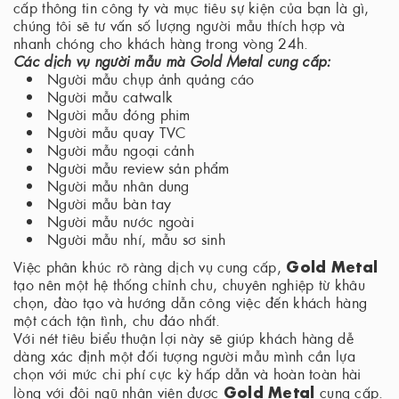
cấp thông tin công ty và mục tiêu sự kiện của bạn là gì,
chúng tôi sẽ tư vấn số lượng người mẫu thích hợp và
nhanh chóng cho khách hàng trong vòng 24h.
Các dịch vụ người mẫu mà Gold Metal cung cấp:
Người mẫu chụp ảnh quảng cáo
Người mẫu catwalk
Người mẫu đóng phim
Người mẫu quay TVC
Người mẫu ngoại cảnh
Người mẫu review sản phẩm
Người mẫu nhân dung
Người mẫu bàn tay
Người mẫu nước ngoài
Người mẫu nhí, mẫu sơ sinh
Gold Metal
Việc phân khúc rõ ràng dịch vụ cung cấp,
tạo nên một hệ thống chỉnh chu, chuyên nghiệp từ khâu
chọn, đào tạo và hướng dẫn công việc đến khách hàng
một cách tận tình, chu đáo nhất.
Với nét tiêu biểu thuận lợi này sẽ giúp khách hàng dễ
dàng xác định một đối tượng người mẫu mình cần lựa
chọn với mức chi phí cực kỳ hấp dẫn và hoàn toàn hài
Gold Metal
lòng với đội ngũ nhân viên được
cung cấp.