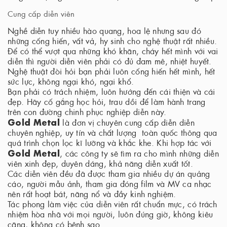
Cung cấp diễn viên
Nghề diễn tuy nhiều hào quang, hoa lệ nhưng sau đó
những cống hiến, vất vả, hy sinh cho nghệ thuật rất nhiều.
Để có thể vượt qua những khó khăn, cháy hết mình với vai
diễn thì người diễn viên phải có đủ đam mê, nhiệt huyết.
Nghệ thuật đòi hỏi bạn phải luôn cống hiến hết mình, hết
sức lực, không ngại khó, ngại khổ.
Bạn phải có trách nhiệm, luôn hướng đến cái thiện và cái
đẹp. Hãy cố gắng học hỏi, trau dồi để làm hành trang
trên con đường chinh phục nghiệp diễn này.
Gold Metal
là đơn vị chuyên cung cấp diễn diễn
chuyên nghiệp, uy tín và chất lượng toàn quốc thông qua
quá trình chọn lọc kĩ lưỡng và khắc khe. Khi hợp tác với
Gold Metal
, các công ty sẽ tìm ra cho mình những diễn
viên xinh đẹp, duyên dáng, khả năng diễn xuất tốt.
Các diễn viên đều đã được tham gia nhiều dự án quảng
cáo, người mẫu ảnh, tham gia đóng film và MV ca nhạc
nên rất hoạt bát, năng nổ và đầy kinh nghiệm.
Tác phong làm việc của diễn viên rất chuẩn mực, có trách
nhiệm hòa nhã với mọi người, luôn đúng giờ, không kiêu
căng, không có bệnh sao.