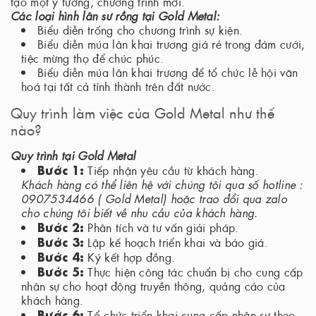
tạo một ý tưởng, chương trình mới.
Các loại hình lân sư rồng tại Gold Metal:
Biểu diễn trống cho chương trình sự kiện.
Biểu diễn múa lân khai trương giá rẻ trong đám cưới,
tiệc mừng thọ để chúc phúc.
Biểu diễn múa lân khai trương để tổ chức lễ hội văn
hoá tại tất cả tỉnh thành trên đất nước.
Quy trình làm việc của Gold Metal như thế
nào?
Quy trình tại Gold Metal
Bước 1:
Tiếp nhận yêu cầu từ khách hàng.
Khách hàng có thể liên hệ với chúng tôi qua số hotline :
0907534466 ( Gold Metal) hoặc trao đổi qua zalo
cho chúng tôi biết về nhu cầu của khách hàng.
Bước 2:
Phân tích và tư vấn giải pháp.
Bước 3:
Lập kế hoạch triển khai và báo giá.
Bước 4:
Ký kết hợp đồng.
Bước 5:
Thực hiện công tác chuẩn bị cho cung cấp
nhân sự cho hoạt động truyền thông, quảng cáo của
khách hàng.
Bước 6:
Tổ chức triển khai cung cấp nhân sự theo