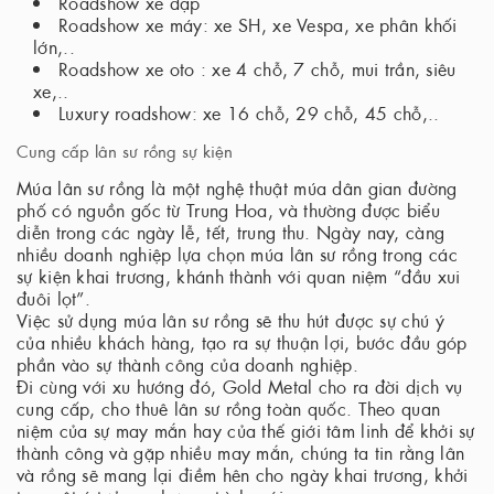
Roadshow xe đạp
Roadshow xe máy: xe SH, xe Vespa, xe phân khối
lớn,..
Roadshow xe oto : xe 4 chỗ, 7 chỗ, mui trần, siêu
xe,..
Luxury roadshow: xe 16 chỗ, 29 chỗ, 45 chỗ,..
Cung cấp lân sư rồng sự kiện
Múa lân sư rồng là một nghệ thuật múa dân gian đường
phố có nguồn gốc từ Trung Hoa, và thường được biểu
diễn trong các ngày lễ, tết, trung thu. Ngày nay, càng
nhiều doanh nghiệp lựa chọn múa lân sư rồng trong các
sự kiện khai trương, khánh thành với quan niệm “đầu xui
đuôi lọt”.
Việc sử dụng múa lân sư rồng sẽ thu hút được sự chú ý
của nhiều khách hàng, tạo ra sự thuận lợi, bước đầu góp
phần vào sự thành công của doanh nghiệp.
Đi cùng với xu hướng đó, Gold Metal cho ra đời dịch vụ
cung cấp, cho thuê lân sư rồng toàn quốc. Theo quan
niệm của sự may mắn hay của thế giới tâm linh để khởi sự
thành công và gặp nhiều may mắn, chúng ta tin rằng lân
và rồng sẽ mang lại điềm hên cho ngày khai trương, khởi