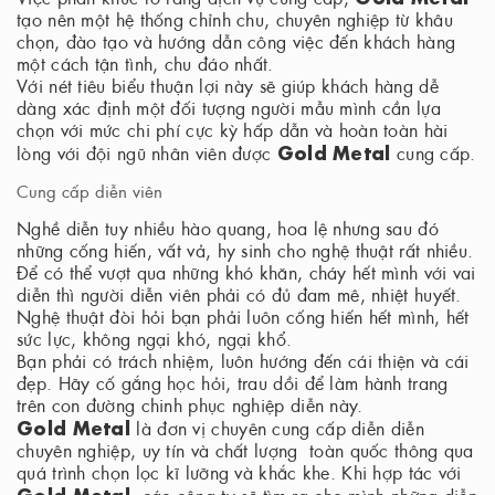
tạo nên một hệ thống chỉnh chu, chuyên nghiệp từ khâu
chọn, đào tạo và hướng dẫn công việc đến khách hàng
một cách tận tình, chu đáo nhất.
Với nét tiêu biểu thuận lợi này sẽ giúp khách hàng dễ
dàng xác định một đối tượng người mẫu mình cần lựa
chọn với mức chi phí cực kỳ hấp dẫn và hoàn toàn hài
Gold Metal
lòng với đội ngũ nhân viên được
cung cấp.
Cung cấp diễn viên
Nghề diễn tuy nhiều hào quang, hoa lệ nhưng sau đó
những cống hiến, vất vả, hy sinh cho nghệ thuật rất nhiều.
Để có thể vượt qua những khó khăn, cháy hết mình với vai
diễn thì người diễn viên phải có đủ đam mê, nhiệt huyết.
Nghệ thuật đòi hỏi bạn phải luôn cống hiến hết mình, hết
sức lực, không ngại khó, ngại khổ.
Bạn phải có trách nhiệm, luôn hướng đến cái thiện và cái
đẹp. Hãy cố gắng học hỏi, trau dồi để làm hành trang
trên con đường chinh phục nghiệp diễn này.
Gold Metal
là đơn vị chuyên cung cấp diễn diễn
chuyên nghiệp, uy tín và chất lượng toàn quốc thông qua
quá trình chọn lọc kĩ lưỡng và khắc khe. Khi hợp tác với
Gold Metal
, các công ty sẽ tìm ra cho mình những diễn