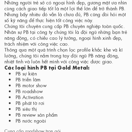
Những người trẻ sở có ngoại hình đẹp, gương mặt ưa nhìn
cùng cách giao tiếp tốt là một lợi thế lớn để trở thành PB.
Nhưng bấy nhiêu đó vẫn là chưa đủ, PB cũng đòi hỏi một
số kỹ năng để thực hiện tốt công việc này.
Chúng tôi chuyên cung cấp PB chuyên nghiệp toàn quốc.
Nhân sự PB tại công ty chúng tôi là đội ngũ những bạn trẻ
năng động, có chiều cao lý tưởng, ngoại hình xinh đẹp,
trách nhiệm với công việc cao.
Thông qua một quá trình chọn lọc profile khắc khe và kĩ
lưỡng, chúng tôi nắm trong tay đội ngũ PB năng động,
nhiệt tình và luôn hết mình với công việc được giao.
Các loại hình PB tại Gold Metal:
PB sự kiện
PB triễn lãm
PB motor show
PB roadshow
PB Activation
PB phát tờ rơi
PB siêu thị
PB review sản phẩm
PB nước ngoài
Cung cấp roadshow trọn gói