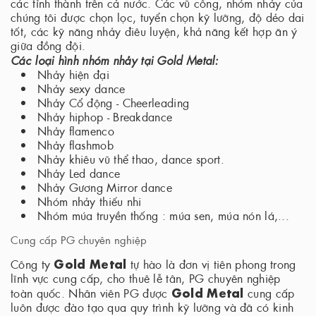
các tỉnh thành trên cả nước. Các vũ công, nhóm nhảy của
chúng tôi được chọn lọc, tuyển chọn kỹ lưỡng, độ dẻo dai
tốt, các kỹ năng nhảy điêu luyện, khả năng kết hợp ăn ý
giữa đồng đội.
Các loại hình nhóm nhảy tại Gold Metal:
Nhảy hiện đại
Nhảy sexy dance
Nhảy Cổ động - Cheerleading
Nhảy hiphop - Breakdance
Nhảy flamenco
Nhảy flashmob
Nhảy khiêu vũ thể thao, dance sport.
Nhảy Led dance
Nhảy Gương Mirror dance
Nhóm nhảy thiếu nhi
Nhóm múa truyền thống : múa sen, múa nón lá,...
Cung cấp PG chuyên nghiệp
Gold Metal
Công ty
tự hào là đơn vị tiên phong trong
lĩnh vực cung cấp, cho thuê lễ tân, PG chuyên nghiệp
Gold Metal
toàn quốc. Nhân viên PG được
cung cấp
luôn được đào tạo qua quy trình kỹ lưỡng và đã có kinh