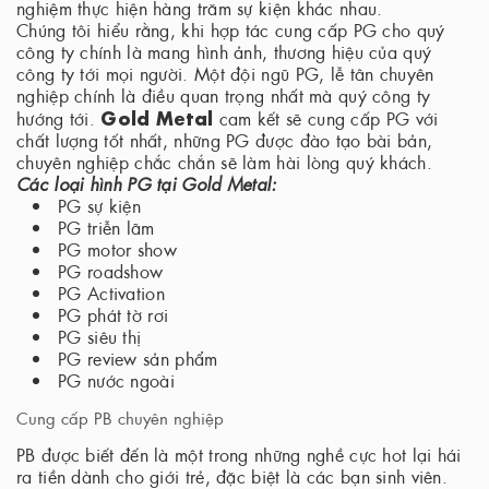
nghiệm thực hiện hàng trăm sự kiện khác nhau.
Chúng tôi hiểu rằng, khi hợp tác cung cấp PG cho quý
công ty chính là mang hình ảnh, thương hiệu của quý
công ty tới mọi người. Một đội ngũ PG, lễ tân chuyên
nghiệp chính là điều quan trọng nhất mà quý công ty
Gold Metal
hướng tới.
cam kết sẽ cung cấp PG với
chất lượng tốt nhất, những PG được đào tạo bài bản,
chuyên nghiệp chắc chắn sẽ làm hài lòng quý khách.
Các loại hình PG tại Gold Metal:
PG sự kiện
PG triễn lãm
PG motor show
PG roadshow
PG Activation
PG phát tờ rơi
PG siêu thị
PG review sản phẩm
PG nước ngoài
Cung cấp PB chuyên nghiệp
PB được biết đến là một trong những nghề cực hot lại hái
ra tiền dành cho giới trẻ, đặc biệt là các bạn sinh viên.