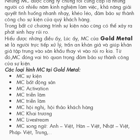
Những MC được công ty chúng tôi cung cấp là những
người có nhiều năm kinh nghiệm làm việc, khả năng giải
quyết tình huống nhanh nhạy, khéo léo, đảm bảo sự thành
công cho sự kiện của quý khách hàng.
Trong bất cứ chương trình sự kiện nào cũng có thể xảy ra
phát sinh hay rủi ro.
Gold Metal
Hiểu được những điều ấy, Lúc ấy, MC của
sẽ là người trực tiếp xử lý, trấn an khán giả và giúp khán
giả tập trung vào sân khấu thay vì vào rủi ro kia. Từ
đó,MC đóng vai trò quan trọng đảm bảo sự thành công
của sự kiện.
Các loại hình MC tại Gold Metal:
MC sự kiện
MC bất động sản
MC Activation
MC triễn lãm
MC triễn lãm
MC hội nghị, hội thảo khách hàng
MC Khai trương
MC Livestream
MC song ngữ: Anh – Việt, Hàn – Việt, Nhật – Việt,
Pháp- Việt, Trung,..