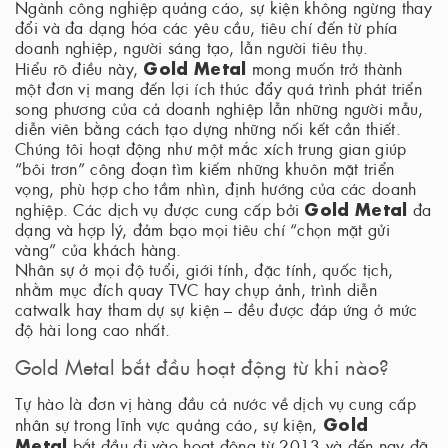
Ngành công nghiệp quảng cáo, sự kiện không ngừng thay
đổi và đa dạng hóa các yêu cầu, tiêu chí đến từ phía
doanh nghiệp, người sáng tạo, lẫn người tiêu thụ.
Gold Metal
Hiểu rõ điều này,
mong muốn trở thành
một đơn vị mang đến lợi ích thúc đẩy quá trình phát triển
song phương của cả doanh nghiệp lẫn những người mẫu,
diễn viên bằng cách tạo dựng những nối kết cần thiết.
Chúng tôi hoạt động như một mắc xích trung gian giúp
“bôi trơn” công đoạn tìm kiếm những khuôn mặt triển
vọng, phù hợp cho tầm nhìn, định hướng của các doanh
Gold Metal
nghiệp. Các dịch vụ được cung cấp bởi
đa
dạng và hợp lý, đảm bạo mọi tiêu chí “chọn mặt gửi
vàng” của khách hàng.
Nhân sự ở mọi độ tuổi, giới tính, đặc tính, quốc tịch,
nhằm mục đích quay TVC hay chụp ảnh, trình diễn
catwalk hay tham dự sự kiện – đều được đáp ứng ở mức
độ hài long cao nhất.
Gold Metal bắt đầu hoạt động từ khi nào?
Tự hào là đơn vị hàng đầu cả nước về dịch vụ cung cấp
Gold
nhân sự trong lĩnh vực quảng cáo, sự kiện,
Metal
bắt đầu đi vào hoạt động từ 2013 và đến nay đã