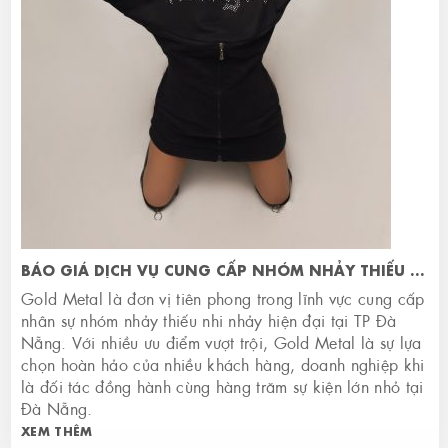
BÁO GIÁ DỊCH VỤ CUNG CẤP NHÓM NHẢY THIẾU NHI NHẢY HIỆN ĐẠI TẠI ĐÀ NẴNG
Gold Metal là đơn vị tiên phong trong lĩnh vực cung cấp
nhân sự nhóm nhảy thiếu nhi nhảy hiện đại tại TP Đà
Nẵng. Với nhiều ưu điểm vượt trội, Gold Metal là sự lựa
chọn hoàn hảo của nhiều khách hàng, doanh nghiệp khi
là đối tác đồng hành cùng hàng trăm sự kiện lớn nhỏ tại
Đà Nẵng.
XEM THÊM