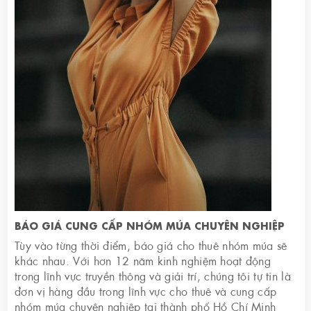
BÁO GIÁ CUNG CẤP NHÓM MÚA CHUYÊN NGHIỆP
Tùy vào từng thời điểm, báo giá cho thuê nhóm múa sẽ
khác nhau. Với hơn 12 năm kinh nghiệm hoạt động
trong lĩnh vực truyền thông và giải trí, chúng tôi tự tin là
đơn vị hàng đầu trong lĩnh vực cho thuê và cung cấp
nhóm múa chuyên nghiệp tại thành phố Hồ Chí Minh