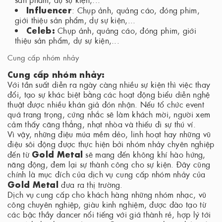
Influencer
: Chụp ảnh, quảng cáo, đóng phim,
giới thiệu sản phẩm, dự sự kiện,...
Celeb:
Chụp ảnh, quảng cáo, đóng phim, giới
thiệu sản phẩm, dự sự kiện,...
Cung cấp nhóm nhảy
Cung cấp nhóm nhảy:
Với tần suất diễn ra ngày càng nhiều sự kiện thì việc thay
đổi, tạo sự khác biệt bằng các hoạt động biểu diễn nghệ
thuật được nhiều khán giả đón nhận. Nếu tổ chức event
quá trang trọng, cứng nhắc sẽ làm khách mời, người xem
cảm thấy căng thẳng, nhạt nhòa và thiếu đi sự thú ví.
Vì vậy, những điệu múa mềm dẻo, linh hoạt hay những vũ
điệu sôi động được thực hiện bởi nhóm nhảy chyên nghiệp
Gold Metal
đến từ
sẽ mang đến không khí hào hứng,
năng động, đem lại sự thành công cho sự kiện. Đây cũng
chính là mục đích của dịch vụ cung cấp nhóm nhảy của
Gold Metal
đưa ra thị trường.
Dịch vụ cung cấp cho khách hàng những nhóm nhạc, vũ
công chuyên nghiệp, giàu kinh nghiệm, được đào tạo từ
các bậc thầy dancer nổi tiếng với giá thành rẻ, hợp lý tới