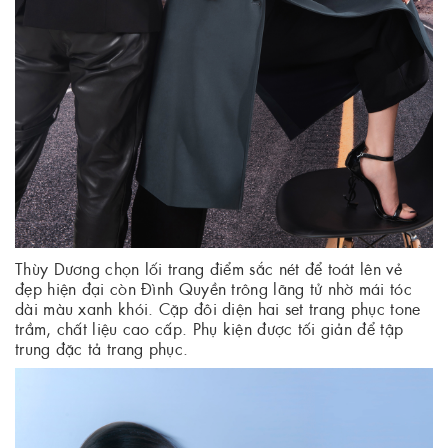
Thùy Dương chọn lối trang điểm sắc nét để toát lên vẻ
đẹp hiện đại còn Đình Quyền trông lãng tử nhờ mái tóc
dài màu xanh khói. Cặp đôi diện hai set trang phục tone
trầm, chất liệu cao cấp. Phụ kiện được tối giản để tập
trung đặc tả trang phục.