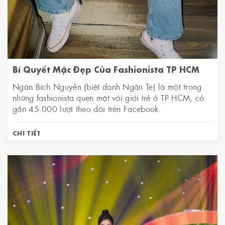
Bí Quyết Mặc Đẹp Của Fashionista TP HCM
Ngân Bích Nguyễn (biệt danh Ngân Te) là một trong
những fashionista quen mặt với giới trẻ ở TP HCM, có
gần 45.000 lượt theo dõi trên Facebook.
CHI TIẾT