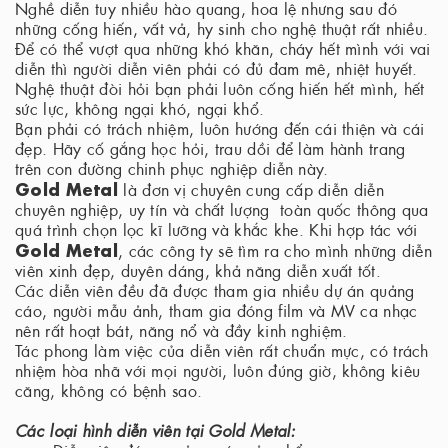
Nghề diễn tuy nhiều hào quang, hoa lệ nhưng sau đó
những cống hiến, vất vả, hy sinh cho nghệ thuật rất nhiều.
Để có thể vượt qua những khó khăn, cháy hết mình với vai
diễn thì người diễn viên phải có đủ đam mê, nhiệt huyết.
Nghệ thuật đòi hỏi bạn phải luôn cống hiến hết mình, hết
sức lực, không ngại khó, ngại khổ.
Bạn phải có trách nhiệm, luôn hướng đến cái thiện và cái
đẹp. Hãy cố gắng học hỏi, trau dồi để làm hành trang
trên con đường chinh phục nghiệp diễn này.
Gold Metal
là đơn vị chuyên cung cấp diễn diễn
chuyên nghiệp, uy tín và chất lượng toàn quốc thông qua
quá trình chọn lọc kĩ lưỡng và khắc khe. Khi hợp tác với
Gold Metal
, các công ty sẽ tìm ra cho mình những diễn
viên xinh đẹp, duyên dáng, khả năng diễn xuất tốt.
Các diễn viên đều đã được tham gia nhiều dự án quảng
cáo, người mẫu ảnh, tham gia đóng film và MV ca nhạc
nên rất hoạt bát, năng nổ và đầy kinh nghiệm.
Tác phong làm việc của diễn viên rất chuẩn mực, có trách
nhiệm hòa nhã với mọi người, luôn đúng giờ, không kiêu
căng, không có bệnh sao.
Các loại hình diễn viên tại Gold Metal: