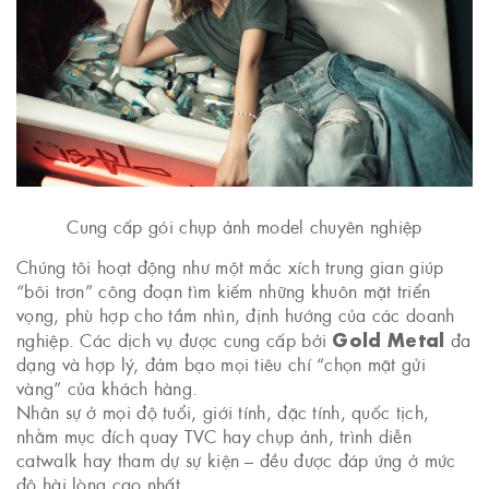
Cung cấp gói chụp ảnh model chuyên nghiệp
Chúng tôi hoạt động như một mắc xích trung gian giúp
“bôi trơn” công đoạn tìm kiếm những khuôn mặt triển
vọng, phù hợp cho tầm nhìn, định hướng của các doanh
Gold Metal
nghiệp. Các dịch vụ được cung cấp bởi
đa
dạng và hợp lý, đảm bạo mọi tiêu chí “chọn mặt gửi
vàng” của khách hàng.
Nhân sự ở mọi độ tuổi, giới tính, đặc tính, quốc tịch,
nhằm mục đích quay TVC hay chụp ảnh, trình diễn
catwalk hay tham dự sự kiện – đều được đáp ứng ở mức
độ hài lòng cao nhất.