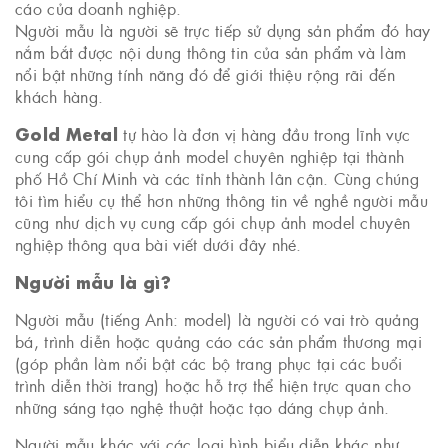
cáo của doanh nghiệp.
Người mẫu là người sẽ trực tiếp sử dụng sản phẩm đó hay
nắm bắt được nội dung thông tin của sản phẩm và làm
nổi bật những tính năng đó để giới thiệu rộng rãi đến
khách hàng.
Gold Metal
tự hào là đơn vị hàng đầu trong lĩnh vực
cung cấp gói chụp ảnh model chuyên nghiệp tại thành
phố Hồ Chí Minh và các tỉnh thành lân cận. Cùng chúng
tôi tìm hiểu cụ thể hơn những thông tin về nghề người mẫu
cũng như dịch vụ cung cấp gói chụp ảnh model chuyên
nghiệp thông qua bài viết dưới đây nhé.
Người mẫu là gì?
Người mẫu (tiếng Anh: model) là người có vai trò quảng
bá, trình diễn hoặc quảng cáo các sản phẩm thương mại
(góp phần làm nổi bật các bộ trang phục tại các buổi
trình diễn thời trang) hoặc hỗ trợ thể hiện trực quan cho
những sáng tạo nghệ thuật hoặc tạo dáng chụp ảnh.
Người mẫu khác với các loại hình biểu diễn khác như