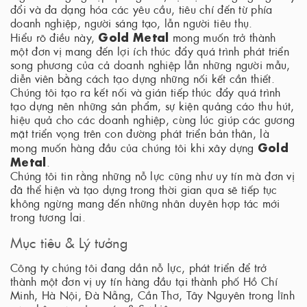
đổi và đa dạng hóa các yêu cầu, tiêu chí đến từ phía
doanh nghiệp, người sáng tạo, lẫn người tiêu thụ.
Gold Metal
Hiểu rõ điều này,
mong muốn trở thành
một đơn vị mang đến lợi ích thúc đẩy quá trình phát triển
song phương của cả doanh nghiệp lẫn những người mẫu,
diễn viên bằng cách tạo dựng những nối kết cần thiết.
Chúng tôi tạo ra kết nối và gián tiếp thúc đẩy quá trình
tạo dựng nên những sản phẩm, sự kiện quảng cáo thu hút,
hiệu quả cho các doanh nghiệp, cùng lúc giúp các gương
mặt triển vọng trên con đường phát triển bản thân, là
Gold
mong muốn hàng đầu của chúng tôi khi xây dựng
Metal
.
Chúng tôi tin rằng những nỗ lực cũng như uy tín mà đơn vị
đã thể hiện và tạo dựng trong thời gian qua sẽ tiếp tục
không ngừng mang đến những nhân duyên hợp tác mới
trong tương lai.
Mục tiêu & Lý tưởng
Công ty chúng tôi đang dần nỗ lực, phát triển để trở
thành một đơn vị uy tín hàng đầu tại thành phố Hồ Chí
Minh, Hà Nội, Đà Nẵng, Cần Thơ, Tây Nguyên trong lĩnh