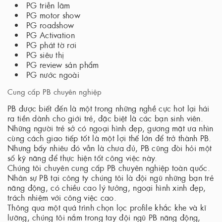
PG triễn lãm
PG motor show
PG roadshow
PG Activation
PG phát tờ rơi
PG siêu thị
PG review sản phẩm
PG nước ngoài
Cung cấp PB chuyên nghiệp
PB được biết đến là một trong những nghề cực hot lại hái
ra tiền dành cho giới trẻ, đặc biệt là các bạn sinh viên.
Những người trẻ sở có ngoại hình đẹp, gương mặt ưa nhìn
cùng cách giao tiếp tốt là một lợi thế lớn để trở thành PB.
Nhưng bấy nhiêu đó vẫn là chưa đủ, PB cũng đòi hỏi một
số kỹ năng để thực hiện tốt công việc này.
Chúng tôi chuyên cung cấp PB chuyên nghiệp toàn quốc.
Nhân sự PB tại công ty chúng tôi là đội ngũ những bạn trẻ
năng động, có chiều cao lý tưởng, ngoại hình xinh đẹp,
trách nhiệm với công việc cao.
Thông qua một quá trình chọn lọc profile khắc khe và kĩ
lưỡng, chúng tôi nắm trong tay đội ngũ PB năng động,