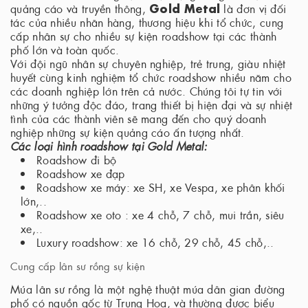
Gold Metal
quảng cáo và truyền thông,
là đơn vị đối
tác của nhiều nhãn hàng, thương hiệu khi tổ chức, cung
cấp nhân sự cho nhiều sự kiện roadshow tại các thành
phố lớn và toàn quốc.
Với đội ngũ nhân sự chuyên nghiệp, trẻ trung, giàu nhiệt
huyết cùng kinh nghiệm tổ chức roadshow nhiều năm cho
các doanh nghiệp lớn trên cả nước. Chúng tôi tự tin với
những ý tưởng độc đáo, trang thiết bị hiện đại và sự nhiệt
tình của các thành viên sẽ mang đến cho quý doanh
nghiệp những sự kiện quảng cáo ấn tượng nhất.
Các loại hình roadshow tại Gold Metal:
Roadshow đi bộ
Roadshow xe đạp
Roadshow xe máy: xe SH, xe Vespa, xe phân khối
lớn,..
Roadshow xe oto : xe 4 chỗ, 7 chỗ, mui trần, siêu
xe,..
Luxury roadshow: xe 16 chỗ, 29 chỗ, 45 chỗ,..
Cung cấp lân sư rồng sự kiện
Múa lân sư rồng là một nghệ thuật múa dân gian đường
phố có nguồn gốc từ Trung Hoa, và thường được biểu