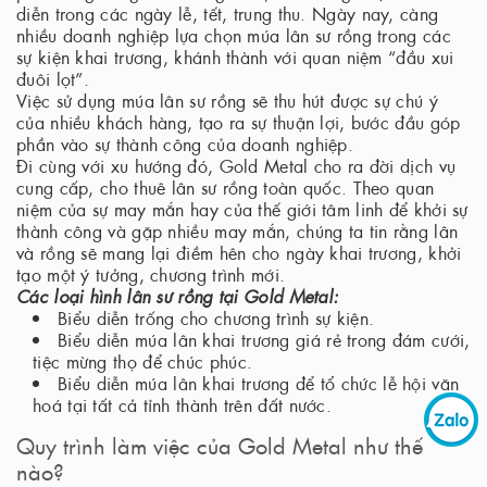
diễn trong các ngày lễ, tết, trung thu. Ngày nay, càng
nhiều doanh nghiệp lựa chọn múa lân sư rồng trong các
sự kiện khai trương, khánh thành với quan niệm “đầu xui
đuôi lọt”.
Việc sử dụng múa lân sư rồng sẽ thu hút được sự chú ý
của nhiều khách hàng, tạo ra sự thuận lợi, bước đầu góp
phần vào sự thành công của doanh nghiệp.
Đi cùng với xu hướng đó, Gold Metal cho ra đời dịch vụ
cung cấp, cho thuê lân sư rồng toàn quốc. Theo quan
niệm của sự may mắn hay của thế giới tâm linh để khởi sự
thành công và gặp nhiều may mắn, chúng ta tin rằng lân
và rồng sẽ mang lại điềm hên cho ngày khai trương, khởi
tạo một ý tưởng, chương trình mới.
Các loại hình lân sư rồng tại Gold Metal:
Biểu diễn trống cho chương trình sự kiện.
Biểu diễn múa lân khai trương giá rẻ trong đám cưới,
tiệc mừng thọ để chúc phúc.
Biểu diễn múa lân khai trương để tổ chức lễ hội văn
hoá tại tất cả tỉnh thành trên đất nước.
Quy trình làm việc của Gold Metal như thế
nào?