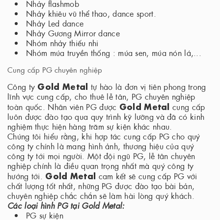
Nhảy flashmob
Nhảy khiêu vũ thể thao, dance sport.
Nhảy Led dance
Nhảy Gương Mirror dance
Nhóm nhảy thiếu nhi
Nhóm múa truyền thống : múa sen, múa nón lá,...
Cung cấp PG chuyên nghiệp
Gold Metal
Công ty
tự hào là đơn vị tiên phong trong
lĩnh vực cung cấp, cho thuê lễ tân, PG chuyên nghiệp
Gold Metal
toàn quốc. Nhân viên PG được
cung cấp
luôn được đào tạo qua quy trình kỹ lưỡng và đã có kinh
nghiệm thực hiện hàng trăm sự kiện khác nhau.
Chúng tôi hiểu rằng, khi hợp tác cung cấp PG cho quý
công ty chính là mang hình ảnh, thương hiệu của quý
công ty tới mọi người. Một đội ngũ PG, lễ tân chuyên
nghiệp chính là điều quan trọng nhất mà quý công ty
Gold Metal
hướng tới.
cam kết sẽ cung cấp PG với
chất lượng tốt nhất, những PG được đào tạo bài bản,
chuyên nghiệp chắc chắn sẽ làm hài lòng quý khách.
Các loại hình PG tại Gold Metal:
PG sự kiện