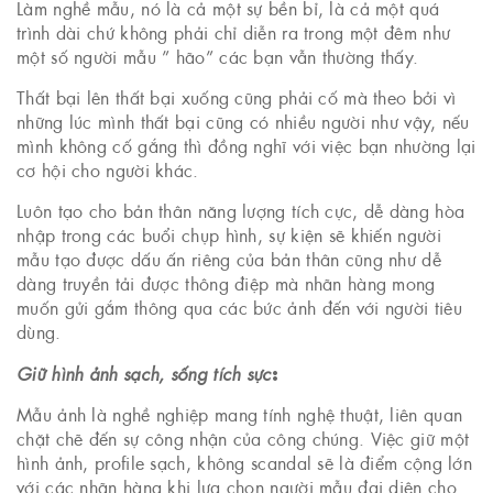
Làm nghề mẫu, nó là cả một sự bền bỉ, là cả một quá
trình dài chứ không phải chỉ diễn ra trong một đêm như
một số người mẫu ” hão” các bạn vẫn thường thấy.
Thất bại lên thất bại xuống cũng phải cố mà theo bởi vì
những lúc mình thất bại cũng có nhiều người như vậy, nếu
mình không cố gắng thì đồng nghĩ với việc bạn nhường lại
cơ hội cho người khác.
Luôn tạo cho bản thân năng lượng tích cực, dễ dàng hòa
nhập trong các buổi chụp hình, sự kiện sẽ khiến người
mẫu tạo được dấu ấn riêng của bản thân cũng như dễ
dàng truyền tải được thông điệp mà nhãn hàng mong
muốn gửi gắm thông qua các bức ảnh đến với người tiêu
dùng.
:
Giữ hình ảnh sạch, sống tích sực
Mẫu ảnh là nghề nghiệp mang tính nghệ thuật, liên quan
chặt chẽ đến sự công nhận của công chúng. Việc giữ một
hình ảnh, profile sạch, không scandal sẽ là điểm cộng lớn
với các nhãn hàng khi lựa chọn người mẫu đại diện cho