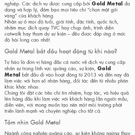
Gold Metal
nghiệp. Các dịch vụ được cung cấp bởi
đa
dạng và hợp lý, đảm bạo mọi tiêu chí “chọn mặt gửi
vàng” của khách hàng.
Nhân sự ở mọi độ tuổi, giới tính, đặc tính, quốc tịch,
nhằm mục đích quay TVC hay chụp ảnh, trình diễn
catwalk hay tham dự sự kiện – đều được đáp ứng ở mức
độ hài long cao nhất.
Gold Metal bắt đầu hoạt động từ khi nào?
Tự hào là đơn vị hàng đầu cả nước về dịch vụ cung cấp
Gold
nhân sự trong lĩnh vực quảng cáo, sự kiện,
Metal
bắt đầu đi vào hoạt động từ 2013 và đến nay đã
làm việc với hơn số nhãn hàng, đối tác đến từ nhiều phân
khúc khác nhau.
Chúng tôi đặt các tiêu chí tín nhiệm, hợp tác, và hiệu quả
lên hàng đầu khi làm việc với khách hàng lẫn người mẫu,
diễn viên, với mong muốn tạo nên một môi trường phát
triển lành mạnh và chuyên nghiệp cho tất cả.
Tầm nhìn Gold Metal
Ngành công nghiệp quảng cáo, sự kiện không ngừng thay