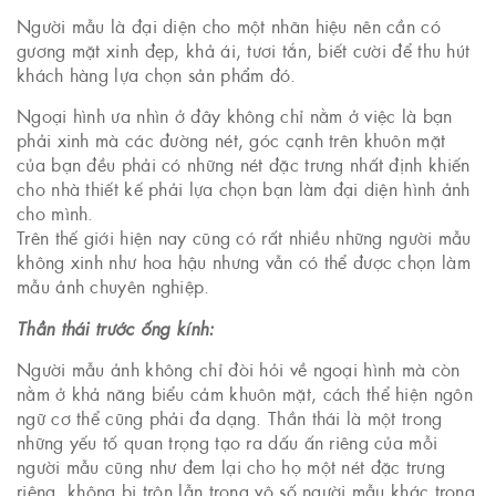
Người mẫu là đại diện cho một nhãn hiệu nên cần có
gương mặt xinh đẹp, khả ái, tươi tắn, biết cười để thu hút
khách hàng lựa chọn sản phẩm đó.
Ngoại hình ưa nhìn ở đây không chỉ nằm ở việc là bạn
phải xinh mà các đường nét, góc cạnh trên khuôn mặt
của bạn đều phải có những nét đặc trưng nhất định khiến
cho nhà thiết kế phải lựa chọn bạn làm đại diện hình ảnh
cho mình.
Trên thế giới hiện nay cũng có rất nhiều những người mẫu
không xinh như hoa hậu nhưng vẫn có thể được chọn làm
mẫu ảnh chuyên nghiệp.
Thần thái trước ống kính:
Người mẫu ảnh không chỉ đòi hỏi về ngoại hình mà còn
nằm ở khả năng biểu cảm khuôn mặt, cách thể hiện ngôn
ngữ cơ thể cũng phải đa dạng. Thần thái là một trong
những yếu tố quan trọng tạo ra dấu ấn riêng của mỗi
người mẫu cũng như đem lại cho họ một nét đặc trưng
riêng, không bị trộn lẫn trong vô số người mẫu khác trong