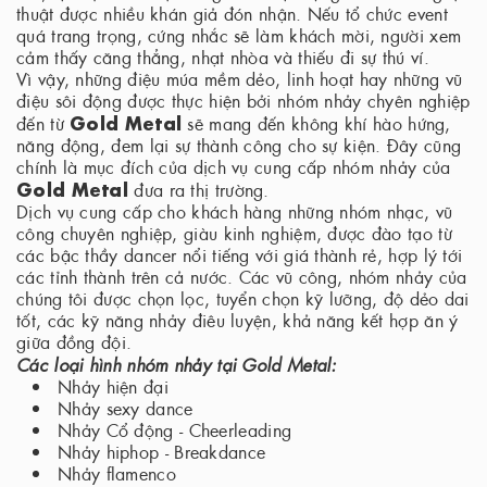
thuật được nhiều khán giả đón nhận. Nếu tổ chức event
quá trang trọng, cứng nhắc sẽ làm khách mời, người xem
cảm thấy căng thẳng, nhạt nhòa và thiếu đi sự thú ví.
Vì vậy, những điệu múa mềm dẻo, linh hoạt hay những vũ
điệu sôi động được thực hiện bởi nhóm nhảy chyên nghiệp
Gold Metal
đến từ
sẽ mang đến không khí hào hứng,
năng động, đem lại sự thành công cho sự kiện. Đây cũng
chính là mục đích của dịch vụ cung cấp nhóm nhảy của
Gold Metal
đưa ra thị trường.
Dịch vụ cung cấp cho khách hàng những nhóm nhạc, vũ
công chuyên nghiệp, giàu kinh nghiệm, được đào tạo từ
các bậc thầy dancer nổi tiếng với giá thành rẻ, hợp lý tới
các tỉnh thành trên cả nước. Các vũ công, nhóm nhảy của
chúng tôi được chọn lọc, tuyển chọn kỹ lưỡng, độ dẻo dai
tốt, các kỹ năng nhảy điêu luyện, khả năng kết hợp ăn ý
giữa đồng đội.
Các loại hình nhóm nhảy tại Gold Metal:
Nhảy hiện đại
Nhảy sexy dance
Nhảy Cổ động - Cheerleading
Nhảy hiphop - Breakdance
Nhảy flamenco