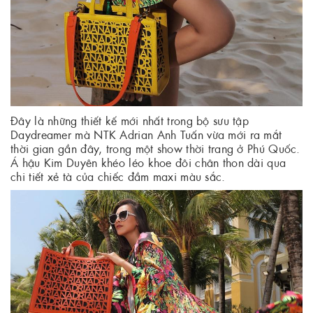
Đây là những thiết kế mới nhất trong bộ sưu tập
Daydreamer mà NTK Adrian Anh Tuấn vừa mới ra mắt
thời gian gần đây, trong một show thời trang ở Phú Quốc.
Á hậu Kim Duyên khéo léo khoe đôi chân thon dài qua
chi tiết xẻ tà của chiếc đầm maxi màu sắc.