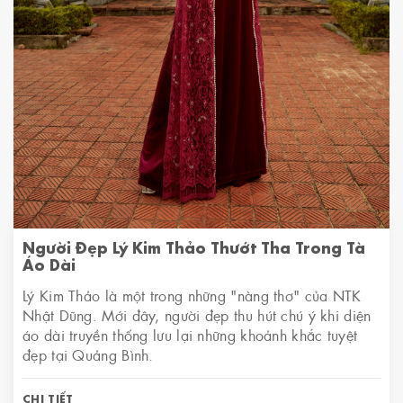
Người Đẹp Lý Kim Thảo Thướt Tha Trong Tà
Áo Dài
​​​​​​​Lý Kim Thảo là một trong những "nàng thơ" của NTK
Nhật Dũng. Mới đây, người đẹp thu hút chú ý khi diện
áo dài truyền thống lưu lại những khoảnh khắc tuyệt
đẹp tại Quảng Bình.
CHI TIẾT