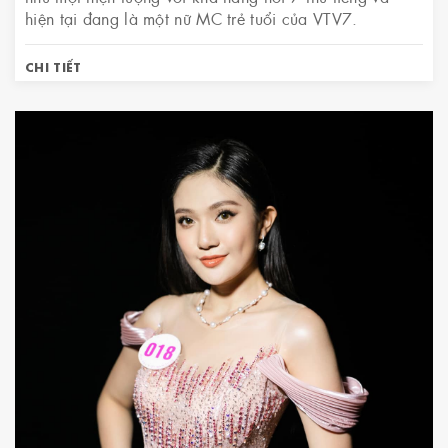
hiện tại đang là một nữ MC trẻ tuổi của VTV7.
CHI TIẾT