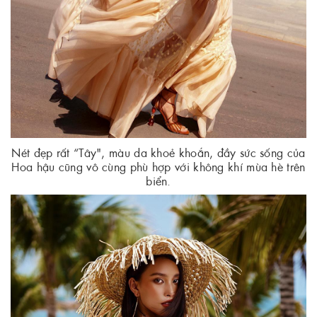
Nét đẹp rất “Tây", màu da khoẻ khoắn, đầy sức sống của
Hoa hậu cũng vô cùng phù hợp với không khí mùa hè trên
biển.