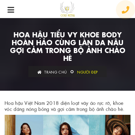
HOA HẬU TIỂU VY KHOE BODY
HOÀN HẢO CÙNG LÀN DA NÂU
GỢI CẢM TRONG BỘ ẢNH CHÀO
HÈ
TRANG CHỦ
NGƯỜI ĐẸP
Hoa hậu Việt Nam 2018 diện loạt váy áo rực rỡ, khoe
vóc dáng nóng bỏng và gợi cảm trong bộ ảnh chào hè.