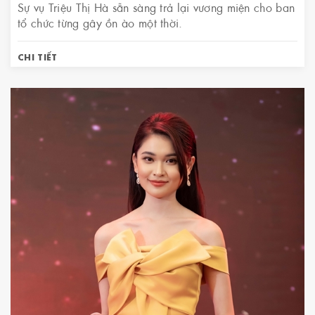
Sự vụ Triệu Thị Hà sẵn sàng trả lại vương miện cho ban
tổ chức từng gây ồn ào một thời.
CHI TIẾT