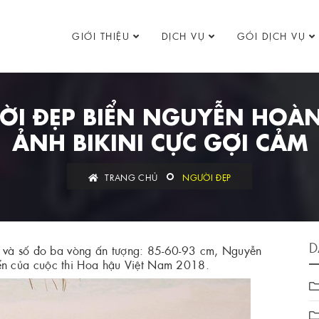
GIỚI THIỆU
DỊCH VỤ
GÓI DỊCH VỤ
ƯỜI ĐẸP BIỂN NGUYỄN HOÀ
ẢNH BIKINI CỰC GỢI CẢM
TRANG CHỦ
NGƯỜI ĐẸP
D
m và số đo ba vòng ấn tượng: 85-60-93 cm, Nguyễn
n của cuộc thi Hoa hậu Việt Nam 2018.