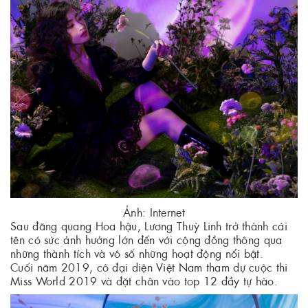
Ảnh: Internet
Sau đăng quang Hoa hậu, Lương Thuỳ Linh trở thành cái
tên có sức ảnh hưởng lớn đến với cộng đồng thông qua
những thành tích và vô số những hoạt động nổi bật.
Cuối năm 2019, cô đại diện Việt Nam tham dự cuộc thi
Miss World 2019 và đặt chân vào top 12 đầy tự hào.