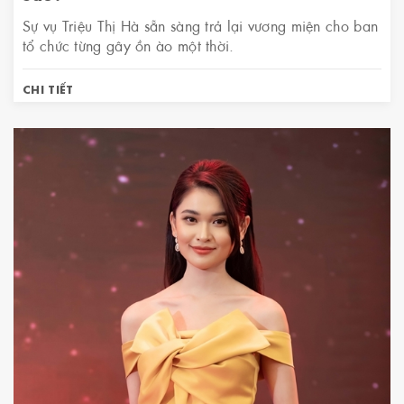
Sự vụ Triệu Thị Hà sẵn sàng trả lại vương miện cho ban
tổ chức từng gây ồn ào một thời.
CHI TIẾT