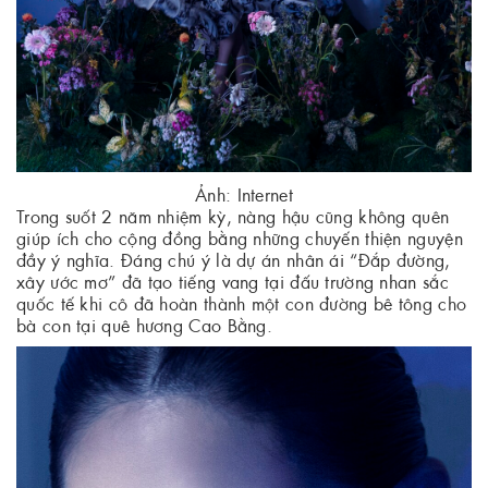
Ảnh: Internet
Trong suốt 2 năm nhiệm kỳ, nàng hậu cũng không quên
giúp ích cho cộng đồng bằng những chuyến thiện nguyện
đầy ý nghĩa. Đáng chú ý là dự án nhân ái “Đắp đường,
xây ước mơ” đã tạo tiếng vang tại đấu trường nhan sắc
quốc tế khi cô đã hoàn thành một con đường bê tông cho
bà con tại quê hương Cao Bằng.