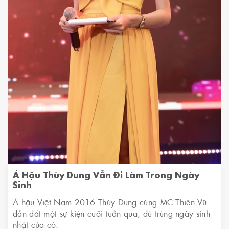
Á Hậu Thùy Dung Vẫn Đi Làm Trong Ngày
Sinh
Á hậu Việt Nam 2016 Thùy Dung cùng MC Thiên Vũ
dẫn dắt một sự kiện cuối tuần qua, dù trùng ngày sinh
nhật của cô.