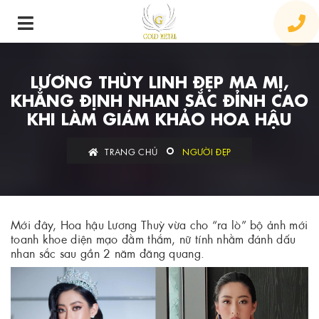
LƯƠNG THÙY LINH ĐẸP MA MỊ,
KHẲNG ĐỊNH NHAN SẮC ĐỈNH CAO
KHI LÀM GIÁM KHẢO HOA HẬU
TRANG CHỦ
NGƯỜI ĐẸP
Mới đây, Hoa hậu Lương Thuỳ vừa cho “ra lò” bộ ảnh mới
toanh khoe diện mạo đằm thắm, nữ tính nhằm đánh dấu
nhan sắc sau gần 2 năm đăng quang.