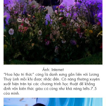
Ảnh: Internet
“Hoa hậu tri thức” cũng là danh xưng gắn liền với Lương
Thuỳ Linh mỗi khi được nhắc đến. Cô nàng thường xuyên
xuất hiện trên tại các chương trình học thuật để khẳng
định vốn kiến thức giàu có cũng như khả năng Ielts 7.5
của mình.