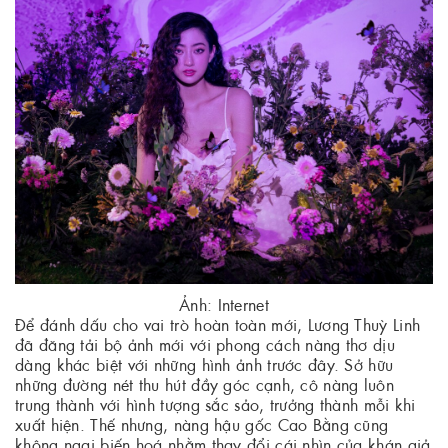
Ảnh: Internet
Để đánh dấu cho vai trò hoàn toàn mới, Lương Thuỳ Linh
đã đăng tải bộ ảnh mới với phong cách nàng thơ dịu
dàng khác biệt với những hình ảnh trước đây. Sở hữu
những đường nét thu hút đầy góc cạnh, cô nàng luôn
trung thành với hình tượng sắc sảo, trưởng thành mỗi khi
xuất hiện. Thế nhưng, nàng hậu gốc Cao Bằng cũng
không ngại biến hoá nhằm thay đổi cái nhìn của khán giả