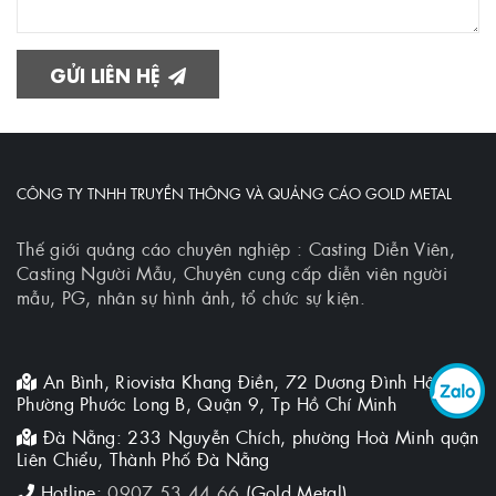
GỬI LIÊN HỆ
CÔNG TY TNHH TRUYỀN THÔNG VÀ QUẢNG CÁO GOLD METAL
Thế giới quảng cáo chuyên nghiệp : Casting Diễn Viên,
Casting Người Mẫu, Chuyên cung cấp diễn viên người
mẫu, PG, nhân sự hình ảnh, tổ chức sự kiện.
An Bình, Riovista Khang Điền, 72 Dương Đình Hội,
Phường Phước Long B, Quận 9, Tp Hồ Chí Minh
Đà Nẵng: 233 Nguyễn Chích, phường Hoà Minh quận
Liên Chiểu, Thành Phố Đà Nẵng
Hotline:
0907.53.44.66
(Gold Metal)