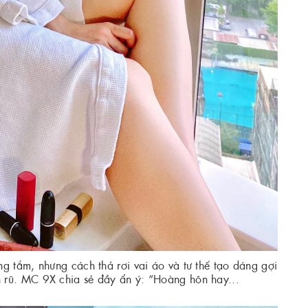
g tắm, nhưng cách thả rơi vai áo và tư thế tạo dáng gợi
 rũ. MC 9X chia sẻ đầy ẩn ý: “Hoàng hôn hay...