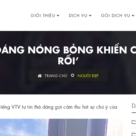
GIỚI THIỆU
DỊCH VỤ
GÓI DỊCH VỤ
DÁNG NÓNG BỎNG KHIẾN C
RỐI’
TRANG CHỦ
NGƯỜI ĐẸP
D
iếng VTV tự tin thả dáng gợi cảm thu hút sự chú ý của