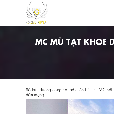
MC MÙ TẠT KHOE 
Sở hữu đường cong cơ thể cuốn hút, nữ MC nổi t
dân mạng.