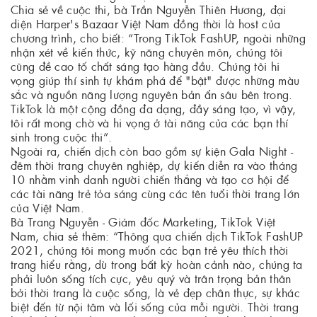
Chia sẻ về cuộc thi, bà Trần Nguyễn Thiên Hương, đại
diện Harper's Bazaar Việt Nam đồng thời là host của
chương trình, cho biết: “Trong TikTok FashUP, ngoài những
nhận xét về kiến thức, kỹ năng chuyên môn, chúng tôi
cũng đề cao tố chất sáng tạo hàng đầu. Chúng tôi hi
vọng giúp thí sinh tự khám phá để "bật" được những màu
sắc và nguồn năng lượng nguyên bản ẩn sâu bên trong.
TikTok là một cộng đồng đa dạng, đầy sáng tạo, vì vậy,
tôi rất mong chờ và hi vọng ở tài năng của các bạn thí
sinh trong cuộc thi”.
Ngoài ra, chiến dịch còn bao gồm sự kiện Gala Night -
đêm thời trang chuyên nghiệp, dự kiến diễn ra vào tháng
10 nhằm vinh danh người chiến thắng và tạo cơ hội để
các tài năng trẻ tỏa sáng cùng các tên tuổi thời trang lớn
của Việt Nam.
Bà Trang Nguyễn - Giám đốc Marketing, TikTok Việt
Nam, chia sẻ thêm: “Thông qua chiến dịch TikTok FashUP
2021, chúng tôi mong muốn các bạn trẻ yêu thích thời
trang hiểu rằng, dù trong bất kỳ hoàn cảnh nào, chúng ta
phải luôn sống tích cực, yêu quý và trân trọng bản thân
bởi thời trang là cuộc sống, là vẻ đẹp chân thực, sự khác
biệt đến từ nội tâm và lối sống của mỗi người. Thời trang