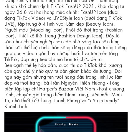
khuôn khổ chiến dịch TikTok FashUP 2021, khởi động từ
ngày 26.8 với hai hạng mục chính: FashUP Icon (dưới
dạng TikTok Video) và LIVEStyle Icon (dưới dạng TikTok
LIVE), tập trung ở 4 lĩnh vực: Làm đẹp (Beauty Icon),
Người mẫu (Modeling Icon), Phối đồ thời trang (Fashion
Icon), Thiết kế thời trang (Fashion Design Icon). Đây là
sân chơi chuyên nghiệp nơi các nhà sáng tạo nội dung
thỏa sức thể hiện tinh thần sống động của thời trang thông
qua các video ngắn hay những buổi live trên nền tảng
TikTok, đáp ứng tiêu chí mà ban tổ chức đề ra.
Bên cạnh thể lệ hấp dẫn, cuộc thi do TikTok khởi xướng
còn gây chú ý nhờ quy tụ dàn giám khảo ấn tượng. Đội
ngũ này gồm những tên tuổi hàng đầu trong lĩnh lực làm
đẹp và thời trang: bà Trần Nguyễn Thiên Hương - Tổng
biên tập tạp chí Harper's Bazaar Việt Nam - host chương
trình, chuyên gia trang điểm Nam Trung, siêu mẫu Minh
Tú, nhà thiết kế Chung Thanh Phong và “cô em trendy”
Khánh Linh.