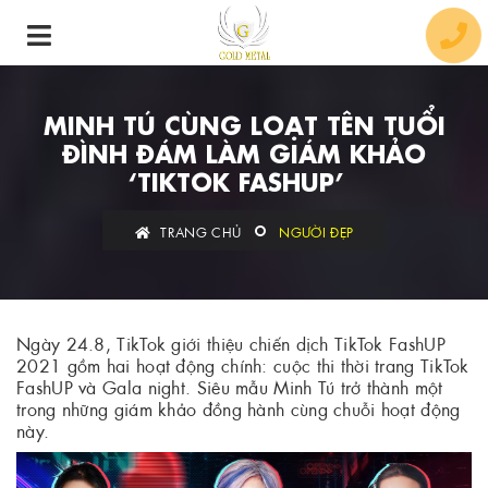
MINH TÚ CÙNG LOẠT TÊN TUỔI
ĐÌNH ĐÁM LÀM GIÁM KHẢO
‘TIKTOK FASHUP’
TRANG CHỦ
NGƯỜI ĐẸP
Ngày 24.8, TikTok giới thiệu chiến dịch TikTok FashUP
2021 gồm hai hoạt động chính: cuộc thi thời trang TikTok
FashUP và Gala night. Siêu mẫu Minh Tú trở thành một
trong những giám khảo đồng hành cùng chuỗi hoạt động
này.