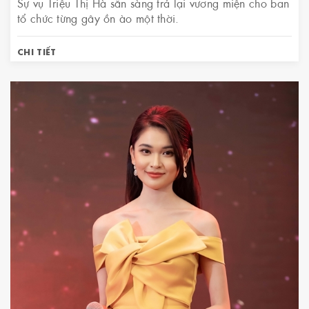
Sự vụ Triệu Thị Hà sẵn sàng trả lại vương miện cho ban
tổ chức từng gây ồn ào một thời.
CHI TIẾT