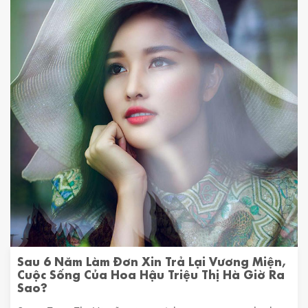
Sau 6 Năm Làm Đơn Xin Trả Lại Vương Miện,
Cuộc Sống Của Hoa Hậu Triệu Thị Hà Giờ Ra
Sao?