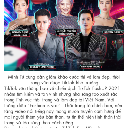
Minh Tú cùng dàn giám khảo cuộc thi về làm đẹp, thời
trang vừa được TikTok khởi xướng
TikTok vừa thông báo về chiến dịch TikTok FashUP 2021
nhằm tìm kiếm và tôn vinh những nhà sáng tạo xuất sắc
trong lĩnh vực thời trang và làm đẹp tại Việt Nam. Với
thông điệp “Fashion is you” - Thời trang là chính bạn, nền
tảng video nổi tiếng này mong muốn truyền cảm hứng để
mọi người thêm yêu bản thân, tự tin thể hiện tinh thần thời
trang và tỏa sáng theo cách riêng.
Đáng chú ý nhất là cuộc thi TikTok FashUP - nằm trong