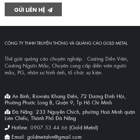
GỬI LIÊN HỆ
CÔNG TY TNHH TRUYỀN THÔNG VÀ QUẢNG CÁO GOLD METAL
Thế giới quảng cáo chuyên nghiệp : Casting Diễn Viên,
Casting Người Mẫu, Chuyên cung cấp diễn viên người
mẫu, PG, nhân sự hình ảnh, tổ chức sự kiện.
An Bình, Riovista Khang Điền, 72 Dương Đình Hội,
Phường Phước Long B, Quận 9, Tp Hồ Chí Minh
Đà Nẵng: 233 Nguyễn Chích, phường Hoà Minh quận
Liên Chiểu, Thành Phố Đà Nẵng
Hotline:
0907.53.44.66
(Gold Metal)
Email: goldmetalvn@gmail.com