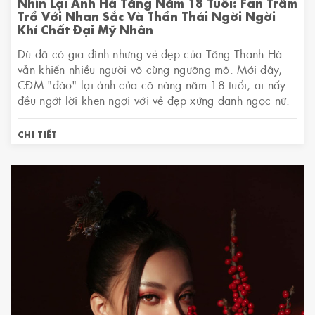
Nhìn Lại Ảnh Hà Tăng Năm 18 Tuổi: Fan Trầm
Trồ Với Nhan Sắc Và Thần Thái Ngời Ngời
Khí Chất Đại Mỹ Nhân
Dù đã có gia đình nhưng vẻ đẹp của Tăng Thanh Hà
vẫn khiến nhiều người vô cùng ngưỡng mộ. Mới đây,
CĐM "đào" lại ảnh của cô nàng năm 18 tuổi, ai nấy
đều ngớt lời khen ngợi với vẻ đẹp xứng danh ngọc nữ.
CHI TIẾT