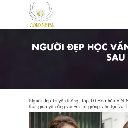
NGƯỜI ĐẸP HỌC VẤN
SAU 
Người đẹp Truyền thông, Top 10 Hoa hậu Việt 
thời gian yên ắng với vai trò giảng viên tại Đạ