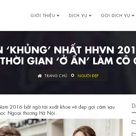
GIỚI THIỆU
DỊCH VỤ
GÓI DỊCH VỤ
 ‘KHỦNG’ NHẤT HHVN 201
THỜI GIAN ‘Ở ẨN’ LÀM CÔ
TRANG CHỦ
NGƯỜI ĐẸP
D
Nam 2016 bất ngờ tái xuất khoe vẻ đẹp gợi cảm sau
i học Ngoại thương Hà Nội.