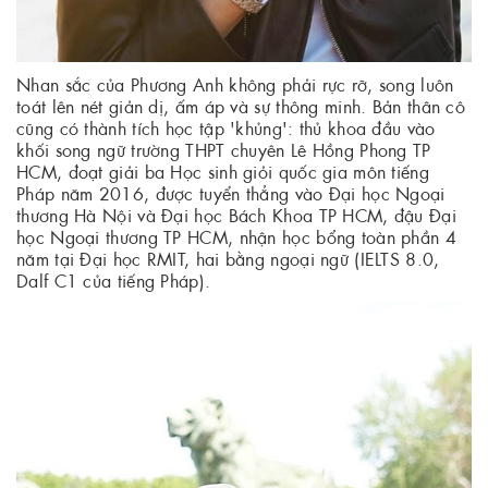
Nhan sắc của Phương Anh không phải rực rỡ, song luôn
toát lên nét giản dị, ấm áp và sự thông minh. Bản thân cô
cũng có thành tích học tập 'khủng': thủ khoa đầu vào
khối song ngữ trường THPT chuyên Lê Hồng Phong TP
HCM, đoạt giải ba Học sinh giỏi quốc gia môn tiếng
Pháp năm 2016, được tuyển thẳng vào Đại học Ngoại
thương Hà Nội và Đại học Bách Khoa TP HCM, đậu Đại
học Ngoại thương TP HCM, nhận học bổng toàn phần 4
năm tại Đại học RMIT, hai bằng ngoại ngữ (IELTS 8.0,
Dalf C1 của tiếng Pháp).