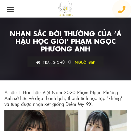
NHAN SẮC ĐỜI THƯỜNG CỦA ‘Á
HẬU HỌC GIỎI’ PHẠM NGỌC
PHƯƠNG ANH
TRANG CHỦ
NGƯỜI ĐẸP
Á hậu 1 Hoa hậu Việt Nam 2020 Phạm Ngọc Phương
Anh sở hữu vẻ đẹp thanh lịch, thành tích học tập 'khủng'
và từng được nhận xét giống Diễm My 9X.