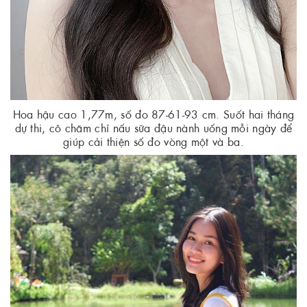
Hoa hậu cao 1,77m, số đo 87-61-93 cm. Suốt hai tháng
dự thi, cô chăm chỉ nấu sữa đậu nành uống mỗi ngày để
giúp cải thiện số đo vòng một và ba.