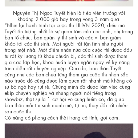
Nguyễn Thị Ngọc Tuyết hiện là tiếp viên trưởng với
khoảng 2.000 giờ bay trong vòng 3 năm qua.
“Nhìn lại hành trình tại cuộc thi HHVN 2020, điều mà
Tuyết ấn tượng nhất là sự quan tâm của các anh, chị trong
ban tổ chức, ban quản lý thí sinh và các vị ban giám
khảo tới các thí sinh. Mọi người rất tận tình như người
trong một nhà. Một điểm nhấn nữa của cuộc thi được đầu
tư rất kỹ lưỡng từ khâu chuẩn bị, các thí sinh được tham
gia các lớp học, khóa huấn luyện ngắn ngày về kỹ năng
trình diễn rất chuyên nghiệp. Qua đó, bản thân Tuyết
cũng như các bạn chưa từng tham gia cuộc thi nhan sắc
nào trước đó cũng được làm quen rất nhanh mà không có
sự bỡ ngỡ hay rụt rè. Chúng mình đã được làm việc cùng
ekip chuyên nghiệp và những người nổi tiếng trong
showbiz, thật sự là 1 cơ hội vô cùng hiếm có, đã giúp
bản thân mỗi thí sinh mạnh mẽ, tự tin, thay đổi rất nhiều
sau cuộc thi.
Cô nàng có phong cách thời trang cá tính, gợi cảm.