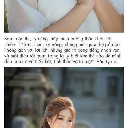
Sau cuộc thi, Ly cũng thấy mình trưởng thành hơn rất
nhiều. Từ kiến thức, kỹ năng, những mối quan hệ gắn bó
không gắn với lợi ích, những giá trị cộng đồng nhân văn
và một điều rất quan trọng là Ly biết làm thế nào để mình
đẹp hơn cả về thể chất, tinh thần và trí tuệ!”- Vân Ly nói.