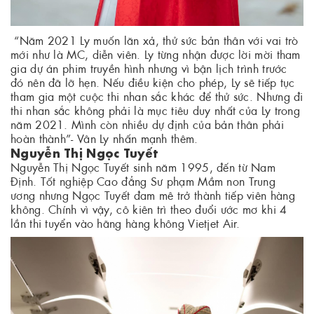
“Năm 2021 Ly muốn lăn xả, thử sức bản thân với vai trò
mới như là MC, diễn viên. Ly từng nhận được lời mời tham
gia dự án phim truyền hình nhưng vì bận lịch trình trước
đó nên đã lỡ hẹn. Nếu điều kiện cho phép, Ly sẽ tiếp tục
tham gia một cuộc thi nhan sắc khác để thử sức. Nhưng đi
thi nhan sắc không phải là mục tiêu duy nhất của Ly trong
năm 2021. Mình còn nhiều dự định của bản thân phải
hoàn thành”- Vân Ly nhấn mạnh thêm.
Nguyễn Thị Ngọc Tuyết
Nguyễn Thị Ngọc Tuyết sinh năm 1995, đến từ Nam
Định. Tốt nghiệp Cao đẳng Sư phạm Mầm non Trung
ương nhưng Ngọc Tuyết đam mê trở thành tiếp viên hàng
không. Chính vì vậy, cô kiên trì theo đuổi ước mơ khi 4
lần thi tuyển vào hãng hàng không Vietjet Air.