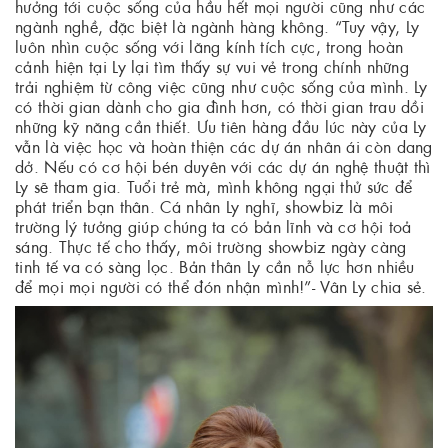
hưởng tới cuộc sống của hầu hết mọi người cũng như các
ngành nghề, đặc biệt là ngành hàng không. “Tuy vậy, Ly
luôn nhìn cuộc sống với lăng kính tích cực, trong hoàn
cảnh hiện tại Ly lại tìm thấy sự vui vẻ trong chính những
trải nghiệm từ công việc cũng như cuộc sống của mình. Ly
có thời gian dành cho gia đình hơn, có thời gian trau dồi
những kỹ năng cần thiết. Ưu tiên hàng đầu lúc này của Ly
vẫn là việc học và hoàn thiện các dự án nhân ái còn dang
dở. Nếu có cơ hội bén duyên với các dự án nghệ thuật thì
Ly sẽ tham gia. Tuổi trẻ mà, mình không ngại thử sức để
phát triển bạn thân. Cá nhân Ly nghĩ, showbiz là môi
trường lý tưởng giúp chúng ta có bản lĩnh và cơ hội toả
sáng. Thực tế cho thấy, môi trường showbiz ngày càng
tinh tế va có sàng lọc. Bản thân Ly cần nỗ lực hơn nhiều
để mọi mọi người có thể đón nhận mình!”- Vân Ly chia sẻ.