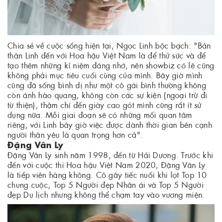
Chia sẻ về cuộc sống hiện tại, Ngọc Linh bộc bạch: "Bản
thân Linh đến với Hoa hậu Việt Nam là để thử sức và để
tạo thêm những kỉ niệm đáng nhớ, nên showbiz có lẽ cũng
không phải mục tiêu cuối cùng của mình. Bây giờ mình
cũng đã sống bình dị như một cô gái bình thường không
còn ánh hào quang, không còn các sự kiện (ngoại trừ đi
từ thiện), thậm chí đến giày cao gót mình cũng rất ít sử
dụng nữa. Mỗi giai đoạn sẽ có những mối quan tâm
riêng, với Linh bây giờ việc được dành thời gian bên cạnh
người thân yêu là quan trọng hơn cả".
Đặng Vân Ly
Đặng Vân Ly sinh năm 1998, đến từ Hải Dương. Trước khi
đến với cuộc thi Hoa hậu Việt Nam 2020, Đặng Vân Ly
là tiếp viên hàng không. Cô gây tiếc nuối khi lọt Top 10
chung cuộc, Top 5 Người đẹp Nhân ái và Top 5 Người
đẹp Du lịch nhưng không thể chạm tay vào vương miện.