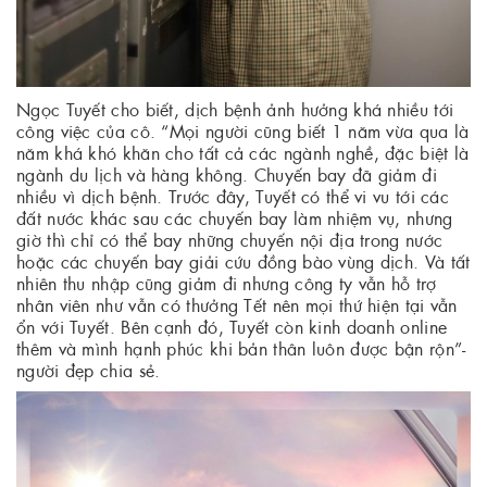
Ngọc Tuyết cho biết, dịch bệnh ảnh hưởng khá nhiều tới
công việc của cô. “Mọi người cũng biết 1 năm vừa qua là
năm khá khó khăn cho tất cả các ngành nghề, đặc biệt là
ngành du lịch và hàng không. Chuyến bay đã giảm đi
nhiều vì dịch bệnh. Trước đây, Tuyết có thể vi vu tới các
đất nước khác sau các chuyến bay làm nhiệm vụ, nhưng
giờ thì chỉ có thể bay những chuyến nội địa trong nước
hoặc các chuyến bay giải cứu đồng bào vùng dịch. Và tất
nhiên thu nhập cũng giảm đi nhưng công ty vẫn hỗ trợ
nhân viên như vẫn có thưởng Tết nên mọi thứ hiện tại vẫn
ổn với Tuyết. Bên cạnh đó, Tuyết còn kinh doanh online
thêm và mình hạnh phúc khi bản thân luôn được bận rộn”-
người đẹp chia sẻ.