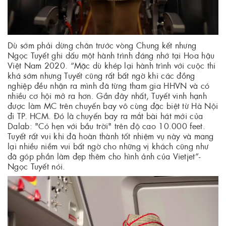
Dù sớm phải dừng chân trước vòng Chung kết nhưng
Ngọc Tuyết ghi dấu một hành trình đáng nhớ tại Hoa hậu
Việt Nam 2020. “Mặc dù khép lại hành trình với cuộc thi
khá sớm nhưng Tuyết cũng rất bất ngờ khi các đồng
nghiệp đều nhận ra mình đã từng tham gia HHVN và có
nhiều cơ hội mở ra hơn. Gần đây nhất, Tuyết vinh hạnh
được làm MC trên chuyến bay vô cùng đặc biệt từ Hà Nội
đi TP. HCM. Đó là chuyến bay ra mắt bài hát mới của
Dalab: "Có hẹn với bầu trời" trên độ cao 10.000 feet.
Tuyết rất vui khi đã hoàn thành tốt nhiệm vụ này và mang
lại nhiều niềm vui bất ngờ cho những vị khách cũng như
đã góp phần làm đẹp thêm cho hình ảnh của Vietjet”-
Ngọc Tuyết nói.