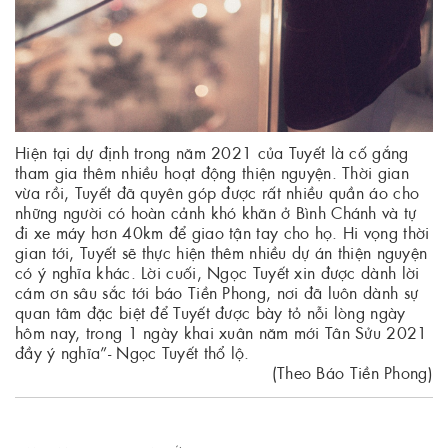
Hiện tại dự định trong năm 2021 của Tuyết là cố gắng
tham gia thêm nhiều hoạt động thiện nguyện. Thời gian
vừa rồi, Tuyết đã quyên góp được rất nhiều quần áo cho
những người có hoàn cảnh khó khăn ở Bình Chánh và tự
đi xe máy hơn 40km để giao tận tay cho họ. Hi vọng thời
gian tới, Tuyết sẽ thực hiện thêm nhiều dự án thiện nguyện
có ý nghĩa khác. Lời cuối, Ngọc Tuyết xin được dành lời
cám ơn sâu sắc tới báo Tiền Phong, nơi đã luôn dành sự
quan tâm đặc biệt để Tuyết được bày tỏ nỗi lòng ngày
hôm nay, trong 1 ngày khai xuân năm mới Tân Sửu 2021
đầy ý nghĩa”- Ngọc Tuyết thổ lộ.
(Theo Báo Tiền Phong)