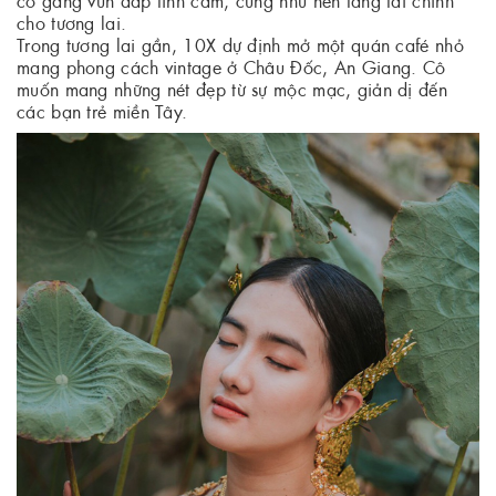
cho tương lai.
Trong tương lai gần, 10X dự định mở một quán café nhỏ
mang phong cách vintage ở Châu Đốc, An Giang. Cô
muốn mang những nét đẹp từ sự mộc mạc, giản dị đến
các bạn trẻ miền Tây.