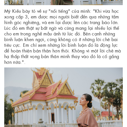
Mỹ Kiều bày tỏ về sự "nổi tiếng" của mình: "Khi vừa học
xong cấp 3, em được mọi người biết đến qua những tấm
hình góc nghiêng, và em lại được lên các trang báo lớn.
Lúc đó em thật sự bất ngờ và cũng mang lại nhiều lợi thế
cho em trong nghề mẫu ảnh từ lúc đó. Bên cạnh những
bình luận khen ngợi, cũng không có ít những lời chê bai
tiêu cực. Em chỉ xem những lời bình luận đó là động lực
để hoàn thiện bản thân hơn thôi. Không vì một lời chê mà
hạ thấp thất vọng bản thân mình thay vào đó là cố gắng
hơn nữa.".