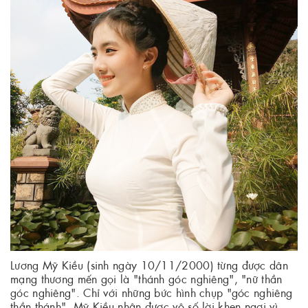
Lương Mỹ Kiều (sinh ngày 10/11/2000) từng được dân
mạng thương mến gọi là "thánh góc nghiêng", "nữ thần
góc nghiêng". Chỉ với những bức hình chụp "góc nghiêng
thần thánh", Mỹ Kiều nhận được vô số lời khen ngợi vì