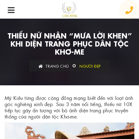
THIẾU NỮ NHẬN “MƯA LỜI KHEN”
KHI DIỆN TRANG PHỤC DÂN TỘC
KHƠ-ME
TRANG CHỦ
NGƯỜI ĐẸP
Mỹ Kiều từng được cộng đồng mạng biết đến với loạt ảnh
góc nghiêng xinh đẹp. Sau 3 năm nổi tiếng, thiếu nữ 10X
tiếp tục gây ấn tượng với bộ ảnh diện trang phục truyền
thống của người dân tộc Khơ-me.