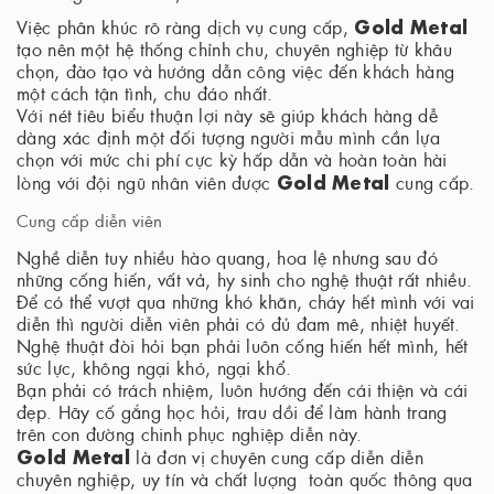
Gold Metal
Việc phân khúc rõ ràng dịch vụ cung cấp,
tạo nên một hệ thống chỉnh chu, chuyên nghiệp từ khâu
chọn, đào tạo và hướng dẫn công việc đến khách hàng
một cách tận tình, chu đáo nhất.
Với nét tiêu biểu thuận lợi này sẽ giúp khách hàng dễ
dàng xác định một đối tượng người mẫu mình cần lựa
chọn với mức chi phí cực kỳ hấp dẫn và hoàn toàn hài
Gold Metal
lòng với đội ngũ nhân viên được
cung cấp.
Cung cấp diễn viên
Nghề diễn tuy nhiều hào quang, hoa lệ nhưng sau đó
những cống hiến, vất vả, hy sinh cho nghệ thuật rất nhiều.
Để có thể vượt qua những khó khăn, cháy hết mình với vai
diễn thì người diễn viên phải có đủ đam mê, nhiệt huyết.
Nghệ thuật đòi hỏi bạn phải luôn cống hiến hết mình, hết
sức lực, không ngại khó, ngại khổ.
Bạn phải có trách nhiệm, luôn hướng đến cái thiện và cái
đẹp. Hãy cố gắng học hỏi, trau dồi để làm hành trang
trên con đường chinh phục nghiệp diễn này.
Gold Metal
là đơn vị chuyên cung cấp diễn diễn
chuyên nghiệp, uy tín và chất lượng toàn quốc thông qua