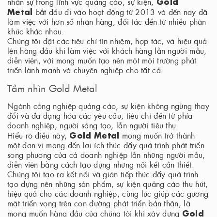
Gold
nhân sự trong lĩnh vực quảng cáo, sự kiện,
Metal
bắt đầu đi vào hoạt động từ 2013 và đến nay đã
làm việc với hơn số nhãn hàng, đối tác đến từ nhiều phân
khúc khác nhau.
Chúng tôi đặt các tiêu chí tín nhiệm, hợp tác, và hiệu quả
lên hàng đầu khi làm việc với khách hàng lẫn người mẫu,
diễn viên, với mong muốn tạo nên một môi trường phát
triển lành mạnh và chuyên nghiệp cho tất cả.
Tầm nhìn Gold Metal
Ngành công nghiệp quảng cáo, sự kiện không ngừng thay
đổi và đa dạng hóa các yêu cầu, tiêu chí đến từ phía
doanh nghiệp, người sáng tạo, lẫn người tiêu thụ.
Gold Metal
Hiểu rõ điều này,
mong muốn trở thành
một đơn vị mang đến lợi ích thúc đẩy quá trình phát triển
song phương của cả doanh nghiệp lẫn những người mẫu,
diễn viên bằng cách tạo dựng những nối kết cần thiết.
Chúng tôi tạo ra kết nối và gián tiếp thúc đẩy quá trình
tạo dựng nên những sản phẩm, sự kiện quảng cáo thu hút,
hiệu quả cho các doanh nghiệp, cùng lúc giúp các gương
mặt triển vọng trên con đường phát triển bản thân, là
Gold
mong muốn hàng đầu của chúng tôi khi xây dựng