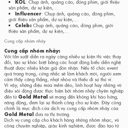
KOL
: Chụp ảnh, quảng cáo, đóng phim, giới thiệu
sản phẩm, dự sự kiện,...
Influencer
: Chụp ảnh, quảng cáo, đóng phim,
giới thiệu sản phẩm, dự sự kiện,...
Celeb:
Chụp ảnh, quảng cáo, đóng phim, giới
thiệu sản phẩm, dự sự kiện,...
Cung cấp nhóm nhảy
Cung cấp nhóm nhảy:
Với tần suất diễn ra ngày càng nhiều sự kiện thì việc thay
đổi, tạo sự khác biệt bằng các hoạt động biểu diễn nghệ
thuật được nhiều khán giả đón nhận. Nếu tổ chức event
quá trang trọng, cứng nhắc sẽ làm khách mời, người xem
cảm thấy căng thẳng, nhạt nhòa và thiếu đi sự thú ví.
Vì vậy, những điệu múa mềm dẻo, linh hoạt hay những vũ
điệu sôi động được thực hiện bởi nhóm nhảy chyên nghiệp
Gold Metal
đến từ
sẽ mang đến không khí hào hứng,
năng động, đem lại sự thành công cho sự kiện. Đây cũng
chính là mục đích của dịch vụ cung cấp nhóm nhảy của
Gold Metal
đưa ra thị trường.
Dịch vụ cung cấp cho khách hàng những nhóm nhạc, vũ
công chuyên nghiệp, giàu kinh nghiệm, được đào tạo từ