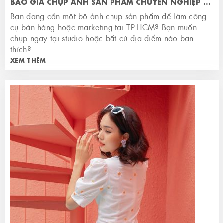
BÁO GIÁ CHỤP ẢNH SẢN PHẨM CHUYÊN NGHIỆP TẠI HỒ CHÍ MINH
Bạn đang cần một bộ ảnh chụp sản phẩm để làm công
cụ bán hàng hoặc marketing tại TP.HCM? Bạn muốn
chụp ngay tại studio hoặc bất cứ địa điểm nào bạn
thích?
XEM THÊM