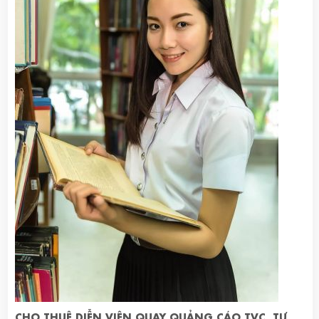
CHO THUÊ DIỄN VIÊN QUAY QUẢNG CÁO TVC, TƯ VẤN CHỌN DIỄN VIÊN