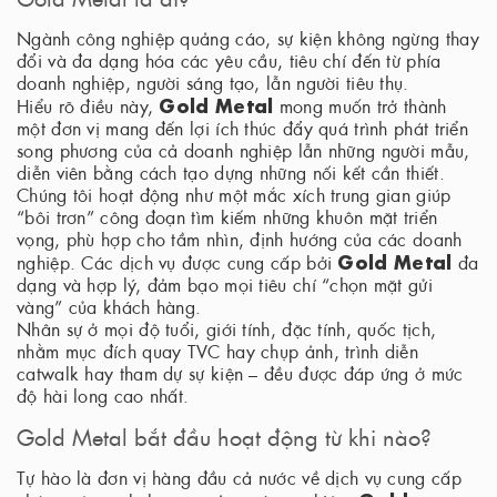
Ngành công nghiệp quảng cáo, sự kiện không ngừng thay
đổi và đa dạng hóa các yêu cầu, tiêu chí đến từ phía
doanh nghiệp, người sáng tạo, lẫn người tiêu thụ.
Gold Metal
Hiểu rõ điều này,
mong muốn trở thành
một đơn vị mang đến lợi ích thúc đẩy quá trình phát triển
song phương của cả doanh nghiệp lẫn những người mẫu,
diễn viên bằng cách tạo dựng những nối kết cần thiết.
Chúng tôi hoạt động như một mắc xích trung gian giúp
“bôi trơn” công đoạn tìm kiếm những khuôn mặt triển
vọng, phù hợp cho tầm nhìn, định hướng của các doanh
Gold Metal
nghiệp. Các dịch vụ được cung cấp bởi
đa
dạng và hợp lý, đảm bạo mọi tiêu chí “chọn mặt gửi
vàng” của khách hàng.
Nhân sự ở mọi độ tuổi, giới tính, đặc tính, quốc tịch,
nhằm mục đích quay TVC hay chụp ảnh, trình diễn
catwalk hay tham dự sự kiện – đều được đáp ứng ở mức
độ hài long cao nhất.
Gold Metal bắt đầu hoạt động từ khi nào?
Tự hào là đơn vị hàng đầu cả nước về dịch vụ cung cấp