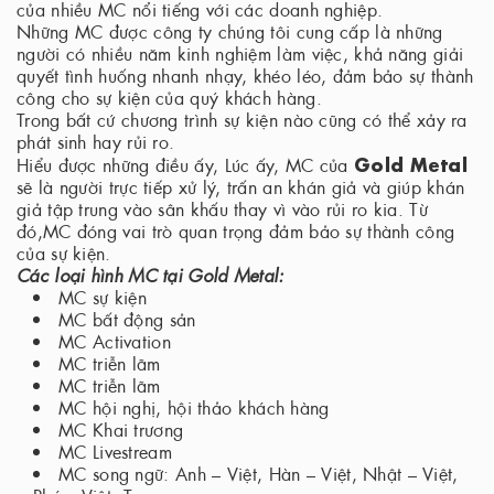
của nhiều MC nổi tiếng với các doanh nghiệp.
Những MC được công ty chúng tôi cung cấp là những
người có nhiều năm kinh nghiệm làm việc, khả năng giải
quyết tình huống nhanh nhạy, khéo léo, đảm bảo sự thành
công cho sự kiện của quý khách hàng.
Trong bất cứ chương trình sự kiện nào cũng có thể xảy ra
phát sinh hay rủi ro.
Gold Metal
Hiểu được những điều ấy, Lúc ấy, MC của
sẽ là người trực tiếp xử lý, trấn an khán giả và giúp khán
giả tập trung vào sân khấu thay vì vào rủi ro kia. Từ
đó,MC đóng vai trò quan trọng đảm bảo sự thành công
của sự kiện.
Các loại hình MC tại Gold Metal:
MC sự kiện
MC bất động sản
MC Activation
MC triễn lãm
MC triễn lãm
MC hội nghị, hội thảo khách hàng
MC Khai trương
MC Livestream
MC song ngữ: Anh – Việt, Hàn – Việt, Nhật – Việt,