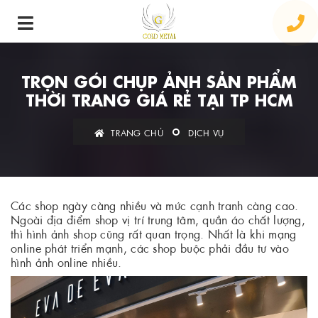
TRỌN GÓI CHỤP ẢNH SẢN PHẨM
THỜI TRANG GIÁ RẺ TẠI TP HCM
TRANG CHỦ
DỊCH VỤ
Các shop ngày càng nhiều và mức cạnh tranh càng cao.
Ngoài địa điểm shop vị trí trung tâm, quần áo chất lượng,
thì hình ảnh shop cũng rất quan trọng. Nhất là khi mạng
online phát triển mạnh, các shop buộc phải đầu tư vào
hình ảnh online nhiều.