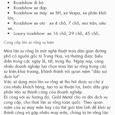
Roadshow đi bộ
Roadshow xe đạp
Roadshow xe máy: xe SH, xe Vespa, xe phân khối
lớn,..
Roadshow xe oto : xe 4 chỗ, 7 chỗ, mui trần, siêu
xe,..
Luxury roadshow: xe 16 chỗ, 29 chỗ, 45 chỗ,..
Cung cấp lân sư rồng sự kiện
Múa lân sư rồng là một nghệ thuật múa dân gian đường
phố có nguồn gốc từ Trung Hoa, và thường được biểu
diễn trong các ngày lễ, tết, trung thu. Ngày nay, càng
nhiều doanh nghiệp lựa chọn múa lân sư rồng trong các
sự kiện khai trương, khánh thành với quan niệm “đầu xui
đuôi lọt”.
Việc sử dụng múa lân sư rồng sẽ thu hút được sự chú ý
của nhiều khách hàng, tạo ra sự thuận lợi, bước đầu góp
phần vào sự thành công của doanh nghiệp.
Đi cùng với xu hướng đó, Gold Metal cho ra đời dịch vụ
cung cấp, cho thuê lân sư rồng toàn quốc. Theo quan
niệm của sự may mắn hay của thế giới tâm linh để khởi sự
thành công và gặp nhiều may mắn, chúng ta tin rằng lân