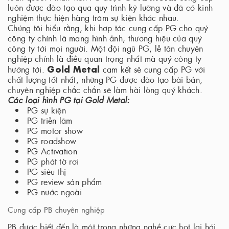
luôn được đào tạo qua quy trình kỹ lưỡng và đã có kinh
nghiệm thực hiện hàng trăm sự kiện khác nhau.
Chúng tôi hiểu rằng, khi hợp tác cung cấp PG cho quý
công ty chính là mang hình ảnh, thương hiệu của quý
công ty tới mọi người. Một đội ngũ PG, lễ tân chuyên
nghiệp chính là điều quan trọng nhất mà quý công ty
Gold Metal
hướng tới.
cam kết sẽ cung cấp PG với
chất lượng tốt nhất, những PG được đào tạo bài bản,
chuyên nghiệp chắc chắn sẽ làm hài lòng quý khách.
Các loại hình PG tại Gold Metal:
PG sự kiện
PG triễn lãm
PG motor show
PG roadshow
PG Activation
PG phát tờ rơi
PG siêu thị
PG review sản phẩm
PG nước ngoài
Cung cấp PB chuyên nghiệp
PB được biết đến là một trong những nghề cực hot lại hái