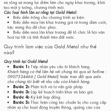
và rồng sẽ mang lại điềm hên cho ngày khai trương, khởi
tạo một ý tưởng, chương trình mới.
Các loại hình lân sư rồng tại Gold Metal:
Biểu diễn trống cho chương trình sự kiện.
Biểu diễn múa lân khai trương giá rẻ trong đám cưới,
tiệc mừng thọ để chúc phúc.
Biểu diễn múa lân khai trương để tổ chức lễ hội văn
hoá tại tất cả tỉnh thành trên đất nước.
Quy trình làm việc của Gold Metal như thế
nào?
Quy trình tại Gold Metal
Bước 1:
Tiếp nhận yêu cầu từ khách hàng.
Khách hàng có thể liên hệ với chúng tôi qua số hotline :
0907534466 ( Gold Metal) hoặc trao đổi qua zalo
cho chúng tôi biết về nhu cầu của khách hàng.
Bước 2:
Phân tích và tư vấn giải pháp.
Bước 3:
Lập kế hoạch triển khai và báo giá.
Bước 4:
Ký kết hợp đồng.
Bước 5:
Thực hiện công tác chuẩn bị cho cung cấp
nhân sự cho hoạt động truyền thông, quảng cáo của