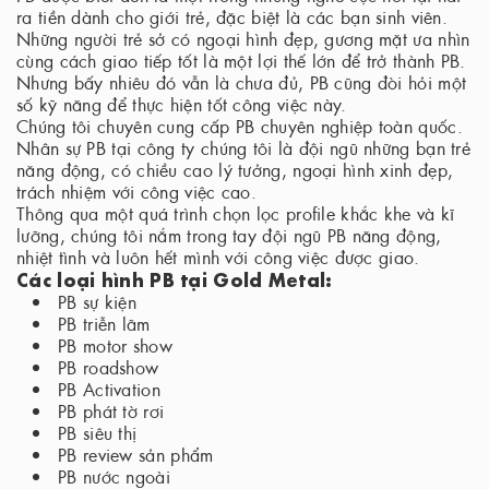
ra tiền dành cho giới trẻ, đặc biệt là các bạn sinh viên.
Những người trẻ sở có ngoại hình đẹp, gương mặt ưa nhìn
cùng cách giao tiếp tốt là một lợi thế lớn để trở thành PB.
Nhưng bấy nhiêu đó vẫn là chưa đủ, PB cũng đòi hỏi một
số kỹ năng để thực hiện tốt công việc này.
Chúng tôi chuyên cung cấp PB chuyên nghiệp toàn quốc.
Nhân sự PB tại công ty chúng tôi là đội ngũ những bạn trẻ
năng động, có chiều cao lý tưởng, ngoại hình xinh đẹp,
trách nhiệm với công việc cao.
Thông qua một quá trình chọn lọc profile khắc khe và kĩ
lưỡng, chúng tôi nắm trong tay đội ngũ PB năng động,
nhiệt tình và luôn hết mình với công việc được giao.
Các loại hình PB tại Gold Metal:
PB sự kiện
PB triễn lãm
PB motor show
PB roadshow
PB Activation
PB phát tờ rơi
PB siêu thị
PB review sản phẩm
PB nước ngoài