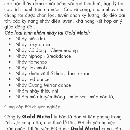
các bậc thầy dancer nổi tiếng với giá thành rẻ, hợp lý tới
các tỉnh thành trên cả nước. Các vũ công, nhóm nhảy của
chúng tôi được chọn lọc, tuyển chọn kỹ lưỡng, độ dẻo dai
tốt, các kỹ năng nhảy điêu luyện, khả năng kết hợp ăn ý
giữa đồng đội.
Các loại hình nhóm nhảy tại Gold Metal:
Nhảy hiện đại
Nhảy sexy dance
Nhảy Cổ động - Cheerleading
Nhảy hiphop - Breakdance
Nhảy flamenco
Nhảy flashmob
Nhảy khiêu vũ thể thao, dance sport.
Nhảy Led dance
Nhảy Gương Mirror dance
Nhóm nhảy thiếu nhi
Nhóm múa truyền thống : múa sen, múa nón lá,...
Cung cấp PG chuyên nghiệp
Gold Metal
Công ty
tự hào là đơn vị tiên phong trong
lĩnh vực cung cấp, cho thuê lễ tân, PG chuyên nghiệp
Gold Metal
toàn quốc. Nhân viên PG được
cung cấp