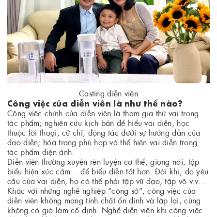
Casting diễn viên
Công việc của diễn viên là như thế nào?
Công việc chính của diễn viên là tham gia thử vai trong
tác phẩm; nghiên cứu kịch bản để hiểu vai diễn, học
thuộc lời thoại, cử chỉ, động tác dưới sự hướng dẫn của
đạo diễn; hóa trang phù hợp và thể hiện vai diễn trong
tác phẩm điện ảnh.
Diễn viên thường xuyên rèn luyện cơ thể, giọng nói, tập
biểu hiện xúc cảm... để biểu diễn tốt hơn. Đôi khi, do yêu
cầu của vai diễn, họ có thể phải tập vũ đạo, tập võ v.v…
Khác với những nghề nghiệp “công sở”, công việc của
diễn viên không mang tính chất ổn định và lặp lại, cũng
không có giờ làm cố định. Nghề diễn viên khi công việc