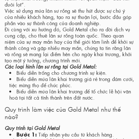
đuôi lọt”.
Việc sử dụng múa lân sư rồng sẽ thu hút được sự chú ý
của nhiều khách hàng, tạo ra sự thuận lợi, bước đầu góp
phần vào sự thành công của doanh nghiệp.
Đi cùng với xu hướng đó, Gold Metal cho ra đời dịch vụ
cung cấp, cho thuê lân sư rồng toàn quốc. Theo quan
niệm của sự may mắn hay của thế giới tâm linh để khởi sự
thành công và gặp nhiều may mắn, chúng ta tin rằng lân
và rồng sẽ mang lại điềm hên cho ngày khai trương, khởi
tạo một ý tưởng, chương trình mới.
Các loại hình lân sư rồng tại Gold Metal:
Biểu diễn trống cho chương trình sự kiện.
Biểu diễn múa lân khai trương giá rẻ trong đám cưới,
tiệc mừng thọ để chúc phúc.
Biểu diễn múa lân khai trương để tổ chức lễ hội văn
hoá tại tất cả tỉnh thành trên đất nước.
Quy trình làm việc của Gold Metal như thế
nào?
Quy trình tại Gold Metal
Bước 1:
Tiếp nhận yêu cầu từ khách hàng.