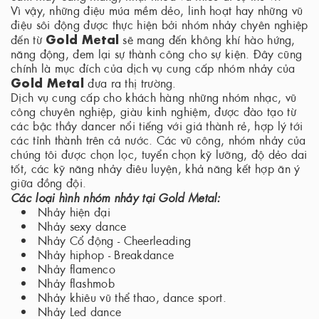
Vì vậy, những điệu múa mềm dẻo, linh hoạt hay những vũ
điệu sôi động được thực hiện bởi nhóm nhảy chyên nghiệp
Gold Metal
đến từ
sẽ mang đến không khí hào hứng,
năng động, đem lại sự thành công cho sự kiện. Đây cũng
chính là mục đích của dịch vụ cung cấp nhóm nhảy của
Gold Metal
đưa ra thị trường.
Dịch vụ cung cấp cho khách hàng những nhóm nhạc, vũ
công chuyên nghiệp, giàu kinh nghiệm, được đào tạo từ
các bậc thầy dancer nổi tiếng với giá thành rẻ, hợp lý tới
các tỉnh thành trên cả nước. Các vũ công, nhóm nhảy của
chúng tôi được chọn lọc, tuyển chọn kỹ lưỡng, độ dẻo dai
tốt, các kỹ năng nhảy điêu luyện, khả năng kết hợp ăn ý
giữa đồng đội.
Các loại hình nhóm nhảy tại Gold Metal:
Nhảy hiện đại
Nhảy sexy dance
Nhảy Cổ động - Cheerleading
Nhảy hiphop - Breakdance
Nhảy flamenco
Nhảy flashmob
Nhảy khiêu vũ thể thao, dance sport.
Nhảy Led dance