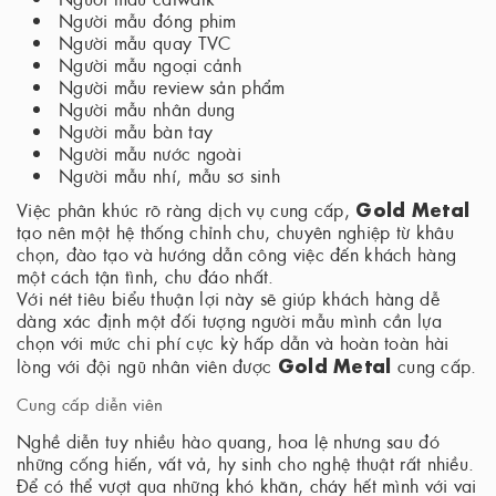
Người mẫu đóng phim
Người mẫu quay TVC
Người mẫu ngoại cảnh
Người mẫu review sản phẩm
Người mẫu nhân dung
Người mẫu bàn tay
Người mẫu nước ngoài
Người mẫu nhí, mẫu sơ sinh
Gold Metal
Việc phân khúc rõ ràng dịch vụ cung cấp,
tạo nên một hệ thống chỉnh chu, chuyên nghiệp từ khâu
chọn, đào tạo và hướng dẫn công việc đến khách hàng
một cách tận tình, chu đáo nhất.
Với nét tiêu biểu thuận lợi này sẽ giúp khách hàng dễ
dàng xác định một đối tượng người mẫu mình cần lựa
chọn với mức chi phí cực kỳ hấp dẫn và hoàn toàn hài
Gold Metal
lòng với đội ngũ nhân viên được
cung cấp.
Cung cấp diễn viên
Nghề diễn tuy nhiều hào quang, hoa lệ nhưng sau đó
những cống hiến, vất vả, hy sinh cho nghệ thuật rất nhiều.
Để có thể vượt qua những khó khăn, cháy hết mình với vai