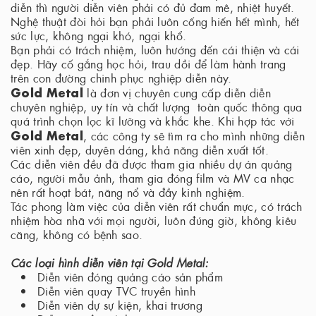
diễn thì người diễn viên phải có đủ đam mê, nhiệt huyết.
Nghệ thuật đòi hỏi bạn phải luôn cống hiến hết mình, hết
sức lực, không ngại khó, ngại khổ.
Bạn phải có trách nhiệm, luôn hướng đến cái thiện và cái
đẹp. Hãy cố gắng học hỏi, trau dồi để làm hành trang
trên con đường chinh phục nghiệp diễn này.
Gold Metal
là đơn vị chuyên cung cấp diễn diễn
chuyên nghiệp, uy tín và chất lượng toàn quốc thông qua
quá trình chọn lọc kĩ lưỡng và khắc khe. Khi hợp tác với
Gold Metal
, các công ty sẽ tìm ra cho mình những diễn
viên xinh đẹp, duyên dáng, khả năng diễn xuất tốt.
Các diễn viên đều đã được tham gia nhiều dự án quảng
cáo, người mẫu ảnh, tham gia đóng film và MV ca nhạc
nên rất hoạt bát, năng nổ và đầy kinh nghiệm.
Tác phong làm việc của diễn viên rất chuẩn mực, có trách
nhiệm hòa nhã với mọi người, luôn đúng giờ, không kiêu
căng, không có bệnh sao.
Các loại hình diễn viên tại Gold Metal:
Diễn viên đóng quảng cáo sản phẩm
Diễn viên quay TVC truyền hình
Diễn viên dự sự kiện, khai trương