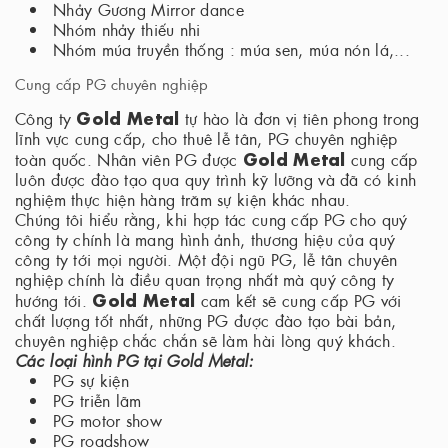
Nhảy Gương Mirror dance
Nhóm nhảy thiếu nhi
Nhóm múa truyền thống : múa sen, múa nón lá,...
Cung cấp PG chuyên nghiệp
Gold Metal
Công ty
tự hào là đơn vị tiên phong trong
lĩnh vực cung cấp, cho thuê lễ tân, PG chuyên nghiệp
Gold Metal
toàn quốc. Nhân viên PG được
cung cấp
luôn được đào tạo qua quy trình kỹ lưỡng và đã có kinh
nghiệm thực hiện hàng trăm sự kiện khác nhau.
Chúng tôi hiểu rằng, khi hợp tác cung cấp PG cho quý
công ty chính là mang hình ảnh, thương hiệu của quý
công ty tới mọi người. Một đội ngũ PG, lễ tân chuyên
nghiệp chính là điều quan trọng nhất mà quý công ty
Gold Metal
hướng tới.
cam kết sẽ cung cấp PG với
chất lượng tốt nhất, những PG được đào tạo bài bản,
chuyên nghiệp chắc chắn sẽ làm hài lòng quý khách.
Các loại hình PG tại Gold Metal:
PG sự kiện
PG triễn lãm
PG motor show
PG roadshow