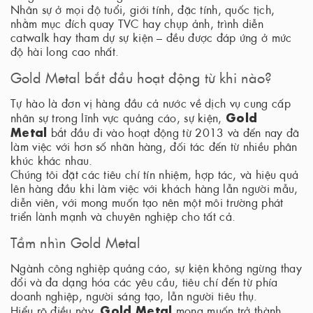
Nhân sự ở mọi độ tuổi, giới tính, đặc tính, quốc tịch,
nhằm mục đích quay TVC hay chụp ảnh, trình diễn
catwalk hay tham dự sự kiện – đều được đáp ứng ở mức
độ hài long cao nhất.
Gold Metal bắt đầu hoạt động từ khi nào?
Tự hào là đơn vị hàng đầu cả nước về dịch vụ cung cấp
Gold
nhân sự trong lĩnh vực quảng cáo, sự kiện,
Metal
bắt đầu đi vào hoạt động từ 2013 và đến nay đã
làm việc với hơn số nhãn hàng, đối tác đến từ nhiều phân
khúc khác nhau.
Chúng tôi đặt các tiêu chí tín nhiệm, hợp tác, và hiệu quả
lên hàng đầu khi làm việc với khách hàng lẫn người mẫu,
diễn viên, với mong muốn tạo nên một môi trường phát
triển lành mạnh và chuyên nghiệp cho tất cả.
Tầm nhìn Gold Metal
Ngành công nghiệp quảng cáo, sự kiện không ngừng thay
đổi và đa dạng hóa các yêu cầu, tiêu chí đến từ phía
doanh nghiệp, người sáng tạo, lẫn người tiêu thụ.
Gold Metal
Hiểu rõ điều này,
mong muốn trở thành