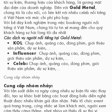
tới sự kiện, thương hiệu của khách hàng, là gương mặt
Gold Metal
đại diện của doanh nghiệp. Đến với
,
chúng tôi là cầu nối, có liên kết với nhiều celeb nổi tiếng
ở Việt Nam với mức chi phí phù hợp.
Với bề dày kinh nghiệm trong việc booking người nổi
tiếng ở Việt Nam, chúng tôi tự tin sẽ mang đến cho quý
khách hàng sự hài lòng tối đa nhất.
Các dịch vụ người nổi tiếng tại Gold Metal:
KOL
: Chụp ảnh, quảng cáo, đóng phim, giới thiệu
sản phẩm, dự sự kiện,...
Influencer
: Chụp ảnh, quảng cáo, đóng phim,
giới thiệu sản phẩm, dự sự kiện,...
Celeb:
Chụp ảnh, quảng cáo, đóng phim, giới
thiệu sản phẩm, dự sự kiện,...
Cung cấp nhóm nhảy
Cung cấp nhóm nhảy:
Với tần suất diễn ra ngày càng nhiều sự kiện thì việc thay
đổi, tạo sự khác biệt bằng các hoạt động biểu diễn nghệ
thuật được nhiều khán giả đón nhận. Nếu tổ chức event
quá trang trọng, cứng nhắc sẽ làm khách mời, người xem
cảm thấy căng thẳng, nhạt nhòa và thiếu đi sự thú ví.