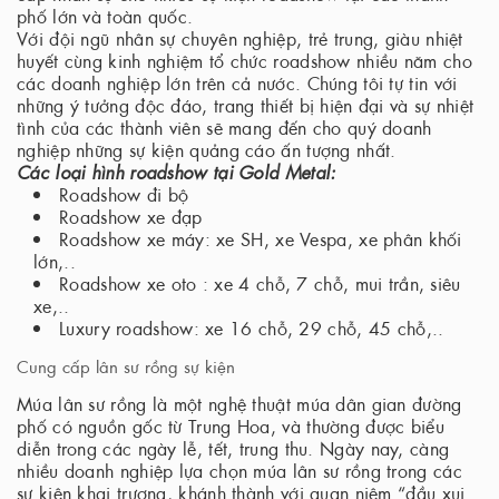
phố lớn và toàn quốc.
Với đội ngũ nhân sự chuyên nghiệp, trẻ trung, giàu nhiệt
huyết cùng kinh nghiệm tổ chức roadshow nhiều năm cho
các doanh nghiệp lớn trên cả nước. Chúng tôi tự tin với
những ý tưởng độc đáo, trang thiết bị hiện đại và sự nhiệt
tình của các thành viên sẽ mang đến cho quý doanh
nghiệp những sự kiện quảng cáo ấn tượng nhất.
Các loại hình roadshow tại Gold Metal:
Roadshow đi bộ
Roadshow xe đạp
Roadshow xe máy: xe SH, xe Vespa, xe phân khối
lớn,..
Roadshow xe oto : xe 4 chỗ, 7 chỗ, mui trần, siêu
xe,..
Luxury roadshow: xe 16 chỗ, 29 chỗ, 45 chỗ,..
Cung cấp lân sư rồng sự kiện
Múa lân sư rồng là một nghệ thuật múa dân gian đường
phố có nguồn gốc từ Trung Hoa, và thường được biểu
diễn trong các ngày lễ, tết, trung thu. Ngày nay, càng
nhiều doanh nghiệp lựa chọn múa lân sư rồng trong các
sự kiện khai trương, khánh thành với quan niệm “đầu xui