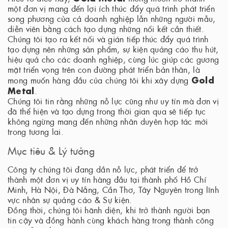
một đơn vị mang đến lợi ích thúc đẩy quá trình phát triển
song phương của cả doanh nghiệp lẫn những người mẫu,
diễn viên bằng cách tạo dựng những nối kết cần thiết.
Chúng tôi tạo ra kết nối và gián tiếp thúc đẩy quá trình
tạo dựng nên những sản phẩm, sự kiện quảng cáo thu hút,
hiệu quả cho các doanh nghiệp, cùng lúc giúp các gương
mặt triển vọng trên con đường phát triển bản thân, là
Gold
mong muốn hàng đầu của chúng tôi khi xây dựng
Metal
.
Chúng tôi tin rằng những nỗ lực cũng như uy tín mà đơn vị
đã thể hiện và tạo dựng trong thời gian qua sẽ tiếp tục
không ngừng mang đến những nhân duyên hợp tác mới
trong tương lai.
Mục tiêu & Lý tưởng
Công ty chúng tôi đang dần nỗ lực, phát triển để trở
thành một đơn vị uy tín hàng đầu tại thành phố Hồ Chí
Minh, Hà Nội, Đà Nẵng, Cần Thơ, Tây Nguyên trong lĩnh
vực nhân sự quảng cáo & Sự kiện.
Đồng thời, chúng tôi hãnh diện, khi trở thành người bạn
tin cậy và đồng hành cùng khách hàng trong thành công