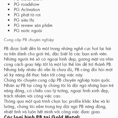
PG roadshow
PG Activation
PG phát tờ rơi
PG siêu thị
PG review sản phẩm
PG nước ngoài
Cung cấp PB chuyên nghiệp
PB được biết đến là một trong những nghề cực hot lại hái
ra tiền dành cho giới trẻ, đặc biệt là các bạn sinh viên.
Những người trẻ sở có ngoại hình đẹp, gương mặt ưa nhìn
cùng cách giao tiếp tốt là một lợi thế lớn để trở thành PB.
Nhưng bấy nhiêu đó vẫn là chưa đủ, PB cũng đòi hỏi một
số kỹ năng để thực hiện tốt công việc này.
Chúng tôi chuyên cung cấp PB chuyên nghiệp toàn quốc.
Nhân sự PB tại công ty chúng tôi là đội ngũ những bạn trẻ
năng động, có chiều cao lý tưởng, ngoại hình xinh đẹp,
trách nhiệm với công việc cao.
Thông qua một quá trình chọn lọc profile khắc khe và kĩ
lưỡng, chúng tôi nắm trong tay đội ngũ PB năng động,
nhiệt tình và luôn hết mình với công việc được giao.
Các loại hình PB tại Gold Metal: