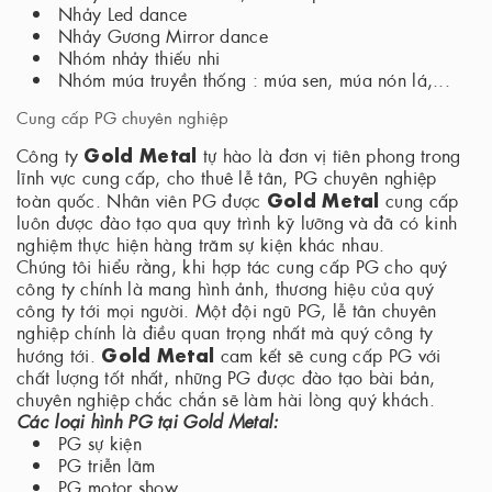
Nhảy Led dance
Nhảy Gương Mirror dance
Nhóm nhảy thiếu nhi
Nhóm múa truyền thống : múa sen, múa nón lá,...
Cung cấp PG chuyên nghiệp
Gold Metal
Công ty
tự hào là đơn vị tiên phong trong
lĩnh vực cung cấp, cho thuê lễ tân, PG chuyên nghiệp
Gold Metal
toàn quốc. Nhân viên PG được
cung cấp
luôn được đào tạo qua quy trình kỹ lưỡng và đã có kinh
nghiệm thực hiện hàng trăm sự kiện khác nhau.
Chúng tôi hiểu rằng, khi hợp tác cung cấp PG cho quý
công ty chính là mang hình ảnh, thương hiệu của quý
công ty tới mọi người. Một đội ngũ PG, lễ tân chuyên
nghiệp chính là điều quan trọng nhất mà quý công ty
Gold Metal
hướng tới.
cam kết sẽ cung cấp PG với
chất lượng tốt nhất, những PG được đào tạo bài bản,
chuyên nghiệp chắc chắn sẽ làm hài lòng quý khách.
Các loại hình PG tại Gold Metal:
PG sự kiện
PG triễn lãm
PG motor show