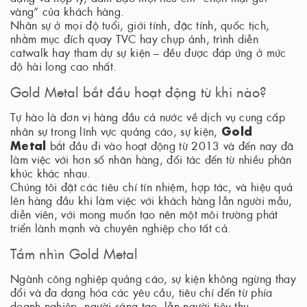
vàng” của khách hàng.
Nhân sự ở mọi độ tuổi, giới tính, đặc tính, quốc tịch,
nhằm mục đích quay TVC hay chụp ảnh, trình diễn
catwalk hay tham dự sự kiện – đều được đáp ứng ở mức
độ hài long cao nhất.
Gold Metal bắt đầu hoạt động từ khi nào?
Tự hào là đơn vị hàng đầu cả nước về dịch vụ cung cấp
Gold
nhân sự trong lĩnh vực quảng cáo, sự kiện,
Metal
bắt đầu đi vào hoạt động từ 2013 và đến nay đã
làm việc với hơn số nhãn hàng, đối tác đến từ nhiều phân
khúc khác nhau.
Chúng tôi đặt các tiêu chí tín nhiệm, hợp tác, và hiệu quả
lên hàng đầu khi làm việc với khách hàng lẫn người mẫu,
diễn viên, với mong muốn tạo nên một môi trường phát
triển lành mạnh và chuyên nghiệp cho tất cả.
Tầm nhìn Gold Metal
Ngành công nghiệp quảng cáo, sự kiện không ngừng thay
đổi và đa dạng hóa các yêu cầu, tiêu chí đến từ phía
doanh nghiệp, người sáng tạo, lẫn người tiêu thụ.