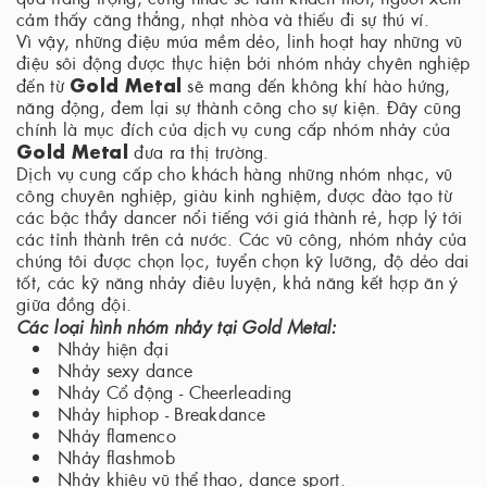
cảm thấy căng thẳng, nhạt nhòa và thiếu đi sự thú ví.
Vì vậy, những điệu múa mềm dẻo, linh hoạt hay những vũ
điệu sôi động được thực hiện bởi nhóm nhảy chyên nghiệp
Gold Metal
đến từ
sẽ mang đến không khí hào hứng,
năng động, đem lại sự thành công cho sự kiện. Đây cũng
chính là mục đích của dịch vụ cung cấp nhóm nhảy của
Gold Metal
đưa ra thị trường.
Dịch vụ cung cấp cho khách hàng những nhóm nhạc, vũ
công chuyên nghiệp, giàu kinh nghiệm, được đào tạo từ
các bậc thầy dancer nổi tiếng với giá thành rẻ, hợp lý tới
các tỉnh thành trên cả nước. Các vũ công, nhóm nhảy của
chúng tôi được chọn lọc, tuyển chọn kỹ lưỡng, độ dẻo dai
tốt, các kỹ năng nhảy điêu luyện, khả năng kết hợp ăn ý
giữa đồng đội.
Các loại hình nhóm nhảy tại Gold Metal:
Nhảy hiện đại
Nhảy sexy dance
Nhảy Cổ động - Cheerleading
Nhảy hiphop - Breakdance
Nhảy flamenco
Nhảy flashmob
Nhảy khiêu vũ thể thao, dance sport.