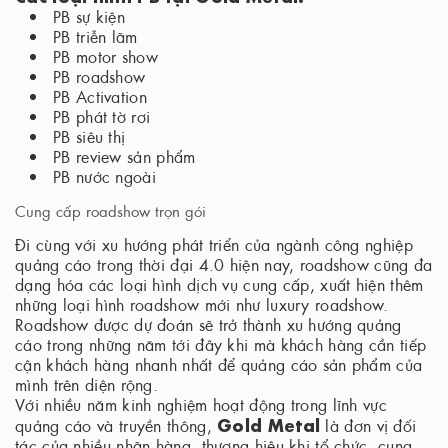
PB sự kiện
PB triễn lãm
PB motor show
PB roadshow
PB Activation
PB phát tờ rơi
PB siêu thị
PB review sản phẩm
PB nước ngoài
Cung cấp roadshow trọn gói
Đi cùng với xu hướng phát triển của ngành công nghiệp
quảng cáo trong thời đại 4.0 hiện nay, roadshow cũng đa
dạng hóa các loại hình dịch vụ cung cấp, xuất hiện thêm
những loại hình roadshow mới như luxury roadshow.
Roadshow được dự đoán sẽ trở thành xu hướng quảng
cáo trong những năm tới đây khi mà khách hàng cần tiếp
cận khách hàng nhanh nhất để quảng cáo sản phẩm của
mình trên diện rộng.
Với nhiều năm kinh nghiệm hoạt động trong lĩnh vực
Gold Metal
quảng cáo và truyền thông,
là đơn vị đối
tác của nhiều nhãn hàng, thương hiệu khi tổ chức, cung