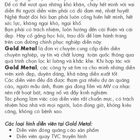
Để có thể vượt qua những khó khăn, cháy hết mình với vai
diễn thì người diễn viên phải có đủ đam mê, nhiệt huyết.
Nghệ thuật đòi hỏi bạn phải luôn cống hiến hết mình, hết
sức lực, không ngại khó, ngại khổ.
Bạn phải có trách nhiệm, luôn hướng đến cái thiện và cái
đẹp. Hãy cố gắng học hỏi, trau dồi để làm hành trang
trên con đường chinh phục nghiệp diễn này.
Gold Metal
là đơn vị chuyên cung cấp diễn diễn
chuyên nghiệp, uy tín và chất lượng toàn quốc thông qua
quá trình chọn lọc kĩ lưỡng và khắc khe. Khi hợp tác với
Gold Metal
, các công ty sẽ tìm ra cho mình những diễn
viên xinh đẹp, duyên dáng, khả năng diễn xuất tốt.
Các diễn viên đều đã được tham gia nhiều dự án quảng
cáo, người mẫu ảnh, tham gia đóng film và MV ca nhạc
nên rất hoạt bát, năng nổ và đầy kinh nghiệm.
Tác phong làm việc của diễn viên rất chuẩn mực, có trách
nhiệm hòa nhã với mọi người, luôn đúng giờ, không kiêu
căng, không có bệnh sao.
Các loại hình diễn viên tại Gold Metal:
Diễn viên đóng quảng cáo sản phẩm
Diễn viên quay TVC truyền hình