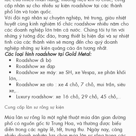
cấp nhân sự cho nhiều sự kiện roadshow tại các thành
phố lớn và toàn quốc.
Với đội ngũ nhân sự chuyên nghiệp, trẻ trung, giàu nhiệt
huyết cùng kinh nghiệm tổ chức roadshow nhiều năm cho
các doanh nghiệp lớn trên cả nước. Chúng tôi tự tin với
những ý tưởng độc đáo, trang thiết bị hiện đại và sự nhiệt
tình của các thành viên sẽ mang đến cho quý doanh
nghiệp những sự kiện quảng cáo ấn tượng nhất.
Các loại hình roadshow tại Gold Metal:
Roadshow đi bộ
Roadshow xe đạp
Roadshow xe máy: xe SH, xe Vespa, xe phân khối
lớn,..
Roadshow xe oto : xe 4 chỗ, 7 chỗ, mui trần, siêu
xe,..
Luxury roadshow: xe 16 chỗ, 29 chỗ, 45 chỗ,..
Cung cấp lân sư rồng sự kiện
Múa lân sư rồng là một nghệ thuật múa dân gian đường
phố có nguồn gốc từ Trung Hoa, và thường được biểu
diễn trong các ngày lễ, tết, trung thu. Ngày nay, càng
nhiều doanh nghiệp lựa chọn múa lân sư rồng trong các