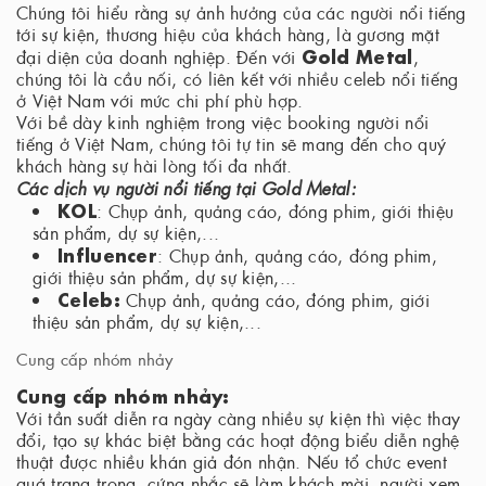
Chúng tôi hiểu rằng sự ảnh hưởng của các người nổi tiếng
tới sự kiện, thương hiệu của khách hàng, là gương mặt
Gold Metal
đại diện của doanh nghiệp. Đến với
,
chúng tôi là cầu nối, có liên kết với nhiều celeb nổi tiếng
ở Việt Nam với mức chi phí phù hợp.
Với bề dày kinh nghiệm trong việc booking người nổi
tiếng ở Việt Nam, chúng tôi tự tin sẽ mang đến cho quý
khách hàng sự hài lòng tối đa nhất.
Các dịch vụ người nổi tiếng tại Gold Metal:
KOL
: Chụp ảnh, quảng cáo, đóng phim, giới thiệu
sản phẩm, dự sự kiện,...
Influencer
: Chụp ảnh, quảng cáo, đóng phim,
giới thiệu sản phẩm, dự sự kiện,...
Celeb:
Chụp ảnh, quảng cáo, đóng phim, giới
thiệu sản phẩm, dự sự kiện,...
Cung cấp nhóm nhảy
Cung cấp nhóm nhảy:
Với tần suất diễn ra ngày càng nhiều sự kiện thì việc thay
đổi, tạo sự khác biệt bằng các hoạt động biểu diễn nghệ
thuật được nhiều khán giả đón nhận. Nếu tổ chức event
quá trang trọng, cứng nhắc sẽ làm khách mời, người xem