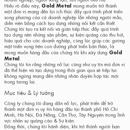
Gold Metal
Hiểu rõ điều này,
mong muốn trở thành
một đơn vị mang đến lợi ích thúc đẩy quá trình phát triển
song phương của cả doanh nghiệp lẫn những người mẫu,
diễn viên bằng cách tạo dựng những nối kết cần thiết.
Chúng tôi tạo ra kết nối và gián tiếp thúc đẩy quá trình
tạo dựng nên những sản phẩm, sự kiện quảng cáo thu hút,
hiệu quả cho các doanh nghiệp, cùng lúc giúp các gương
mặt triển vọng trên con đường phát triển bản thân, là
Gold
mong muốn hàng đầu của chúng tôi khi xây dựng
Metal
.
Chúng tôi tin rằng những nỗ lực cũng như uy tín mà đơn vị
đã thể hiện và tạo dựng trong thời gian qua sẽ tiếp tục
không ngừng mang đến những nhân duyên hợp tác mới
trong tương lai.
Mục tiêu & Lý tưởng
Công ty chúng tôi đang dần nỗ lực, phát triển để trở
thành một đơn vị uy tín hàng đầu tại thành phố Hồ Chí
Minh, Hà Nội, Đà Nẵng, Cần Thơ, Tây Nguyên trong lĩnh
vực nhân sự quảng cáo & Sự kiện.
Đồng thời, chúng tôi hãnh diện, khi trở thành người bạn