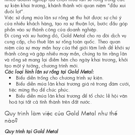
sự kiện khai trương, khánh thành với quan niệm “đầu xui
đuôi lọt”.
Việc sử dụng múa lân sư rồng sẽ thu hút được sự chú ý
của nhiều khách hàng, tạo ra sự thuận lợi, bước đầu góp
phần vào sự thành công của doanh nghiệp.
Đi cùng với xu hướng đó, Gold Metal cho ra đời dịch vụ
cung cấp, cho thuê lân sư rồng toàn quốc. Theo quan
niệm của sự may mắn hay của thế giới tâm linh để khởi sự
thành công và gặp nhiều may mắn, chúng ta tin rằng lân
và rồng sẽ mang lại điềm hên cho ngày khai trương, khởi
tạo một ý tưởng, chương trình mới.
Các loại hình lân sư rồng tại Gold Metal:
Biểu diễn trống cho chương trình sự kiện.
Biểu diễn múa lân khai trương giá rẻ trong đám cưới,
tiệc mừng thọ để chúc phúc.
Biểu diễn múa lân khai trương để tổ chức lễ hội văn
hoá tại tất cả tỉnh thành trên đất nước.
Quy trình làm việc của Gold Metal như thế
nào?
Quy trình tại Gold Metal