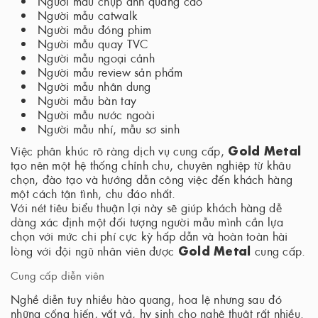
Người mẫu chụp ảnh quảng cáo
Người mẫu catwalk
Người mẫu đóng phim
Người mẫu quay TVC
Người mẫu ngoại cảnh
Người mẫu review sản phẩm
Người mẫu nhân dung
Người mẫu bàn tay
Người mẫu nước ngoài
Người mẫu nhí, mẫu sơ sinh
Gold Metal
Việc phân khúc rõ ràng dịch vụ cung cấp,
tạo nên một hệ thống chỉnh chu, chuyên nghiệp từ khâu
chọn, đào tạo và hướng dẫn công việc đến khách hàng
một cách tận tình, chu đáo nhất.
Với nét tiêu biểu thuận lợi này sẽ giúp khách hàng dễ
dàng xác định một đối tượng người mẫu mình cần lựa
chọn với mức chi phí cực kỳ hấp dẫn và hoàn toàn hài
Gold Metal
lòng với đội ngũ nhân viên được
cung cấp.
Cung cấp diễn viên
Nghề diễn tuy nhiều hào quang, hoa lệ nhưng sau đó
những cống hiến, vất vả, hy sinh cho nghệ thuật rất nhiều.