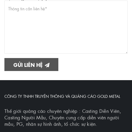
GỬI LIÊN HỆ
CÔNG TY TNHH TRUYỀN THÔNG VÀ QUẢNG CÁO GOLD METAL
Thế giới quảng cáo chuyên nghiệp : Casting Diễn Viên,
Casting Người Mẫu, Chuyên cung cấp diễn viên người
mẫu, PG, nhân sự hình ảnh, tổ chức sự kiện.