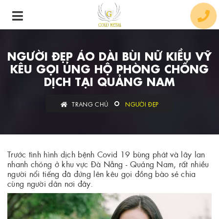
NGƯỜI ĐẸP ÁO DÀI BÙI NỮ KIỀU VỸ
KÊU GỌI ỦNG HỘ PHÒNG CHỐNG
DỊCH TẠI QUẢNG NAM
TRANG CHỦ
NGƯỜI ĐẸP
Trước tình hình dịch bệnh Covid 19 bùng phát và lây lan
nhanh chóng ở khu vực Đà Nẵng - Quảng Nam, rất nhiều
người nổi tiếng đã đứng lên kêu gọi đồng bào sẻ chia
cùng người dân nơi đây.