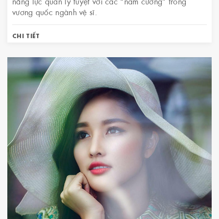
năng lực quản lý tuyệt vời các “nam cường” trong
vương quốc ngành vệ sĩ.
CHI TIẾT