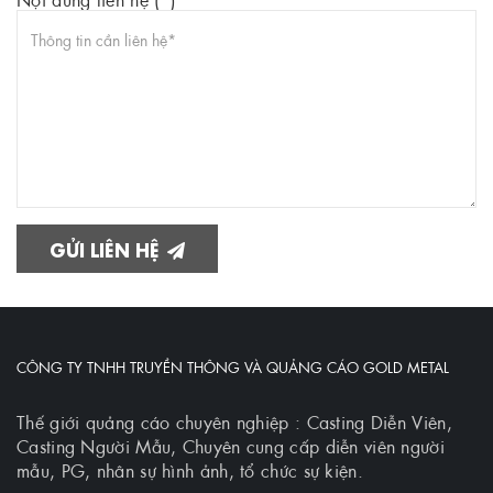
GỬI LIÊN HỆ
CÔNG TY TNHH TRUYỀN THÔNG VÀ QUẢNG CÁO GOLD METAL
Thế giới quảng cáo chuyên nghiệp : Casting Diễn Viên,
Casting Người Mẫu, Chuyên cung cấp diễn viên người
mẫu, PG, nhân sự hình ảnh, tổ chức sự kiện.