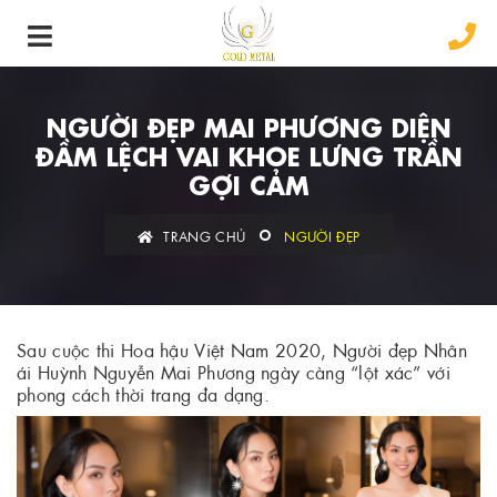
NGƯỜI ĐẸP MAI PHƯƠNG DIỆN
ĐẦM LỆCH VAI KHOE LƯNG TRẦN
GỢI CẢM
TRANG CHỦ
NGƯỜI ĐẸP
Sau cuộc thi Hoa hậu Việt Nam 2020, Người đẹp Nhân
ái Huỳnh Nguyễn Mai Phương ngày càng “lột xác” với
phong cách thời trang đa dạng.