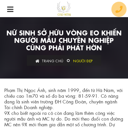
NỮ SINH SỞ HỮU VÒNG EO KHIẾN
NGƯỜI MẪU CHUYÊN NGHIỆP
CŨNG PHẢI PHÁT HỜN
TRANG CHỦ
NGƯỜI ĐẸP
Phạm Thị Ngọc Ánh, sinh năm 1999, đến từ Hà Nam, với
chiều cao 1m70 và số đo ba vòng: 81-59-91. Cô nàng
đang là sinh viên trường ĐH Công Đoàn, chuyên ngành
Tài chính Doanh nghiệp.
9X cho biết ngoài ra cô còn đang làm thêm công việc
người mẫu ảnh và MC tự do. Do mới theo đuổi con đường
MC nên 9X mới tham gia dẫn một số chương trình. Dự