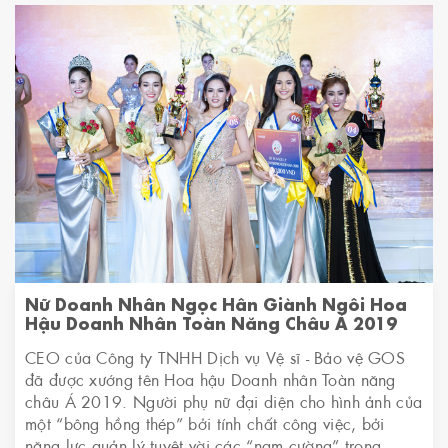
Nữ Doanh Nhân Ngọc Hân Giành Ngôi Hoa
Hậu Doanh Nhân Toàn Năng Châu Á 2019
CEO của Công ty TNHH Dịch vụ Vệ sĩ - Bảo vệ GOS
đã được xướng tên Hoa hậu Doanh nhân Toàn năng
châu Á 2019. Người phụ nữ đại diện cho hình ảnh của
một “bông hồng thép” bởi tính chất công việc, bởi
năng lực quản lý tuyệt vời các “nam cường” trong