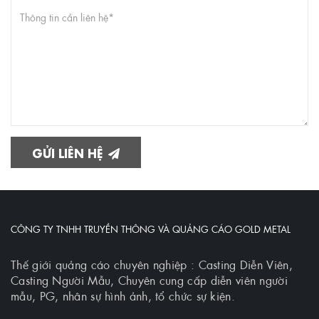
GỬI LIÊN HỆ
CÔNG TY TNHH TRUYỀN THÔNG VÀ QUẢNG CÁO GOLD METAL
Thế giới quảng cáo chuyên nghiệp : Casting Diễn Viên,
Casting Người Mẫu, Chuyên cung cấp diễn viên người
mẫu, PG, nhân sự hình ảnh, tổ chức sự kiện.